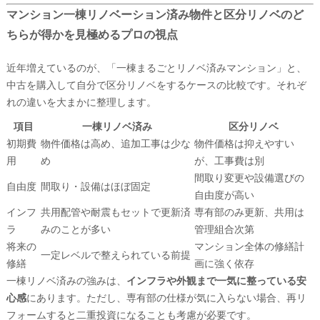
マンション一棟リノベーション済み物件と区分リノベのど
ちらが得かを見極めるプロの視点
近年増えているのが、「一棟まるごとリノベ済みマンション」と、
中古を購入して自分で区分リノベをするケースの比較です。それぞ
れの違いを大まかに整理します。
項目
一棟リノベ済み
区分リノベ
初期費
物件価格は高め、追加工事は少な
物件価格は抑えやすい
用
め
が、工事費は別
間取り変更や設備選びの
自由度
間取り・設備はほぼ固定
自由度が高い
インフ
共用配管や耐震もセットで更新済
専有部のみ更新、共用は
ラ
みのことが多い
管理組合次第
将来の
マンション全体の修繕計
一定レベルで整えられている前提
修繕
画に強く依存
一棟リノベ済みの強みは、
インフラや外観まで一気に整っている安
心感
にあります。ただし、専有部の仕様が気に入らない場合、再リ
フォームすると二重投資になることも考慮が必要です。