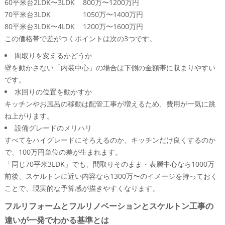
60平米台
2LDK〜3LDK
800万〜1200万円
費用のちょうどいいバランス感覚を身につけよう
70平米台
3LDK
1050万〜1400万円
売却予定がある場合の「かけすぎ注意ゾーン」と最低
80平米台
3LDK〜4LDK
1200万〜1600万円
限やっておくと得しやすいリフォームとは
この価格帯で差がつくポイントは次の3つです。
中古マンション購入やリノベーションや諸費用を一体
間取りを変えるかどうか
で考える予算シミュレーションのコツ
壁を動かさない「内装中心」の場合は下側の金額帯に収まりやすい
地元で顔が見えるプロに聞く価値とは？賢くマンション相
です。
談を活用するための秘訣
水回りの位置を動かすか
堺市中区で不動産売却とリフォームを両輪で扱う専門
キッチンやお風呂の移動は配管工事が増えるため、費用が一気に跳
チームが見ている“マンションの将来性”
ね上がります。
現地調査や管理組合との調整や近隣挨拶など、見積書
設備グレードのメリハリ
に出ない仕事がトラブルと余計な費用を減らす理由
すべてをハイグレードにそろえるのか、キッチンだけ良くするのか
「まず費用感だけ知りたい」人が、オペタホーム株式
で、100万円単位の差が生まれます。
会社へ相談する前に決めておくべき3つのこと
「同じ70平米3LDK」でも、間取りそのまま・表層中心なら1000万
この記事を書いた理由
前後、スケルトンに近い内容なら1300万〜のイメージを持っておく
ことで、現実的な予算感が描きやすくなります。
フルリフォームとフルリノベーションとスケルトン工事の
違いが一発でわかる基準とは