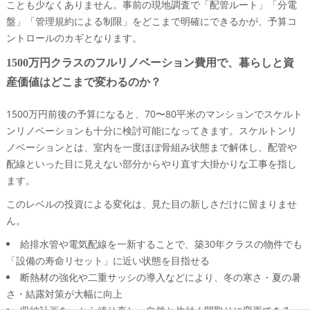
ことも少なくありません。事前の現地調査で「配管ルート」「分電
盤」「管理規約による制限」をどこまで明確にできるかが、予算コ
ントロールのカギとなります。
1500万円クラスのフルリノベーション費用で、暮らしと資
産価値はどこまで変わるのか？
1500万円前後の予算になると、70〜80平米のマンションでスケルト
ンリノベーションも十分に検討可能になってきます。スケルトンリ
ノベーションとは、室内を一度ほぼ骨組み状態まで解体し、配管や
配線といった目に見えない部分からやり直す大掛かりな工事を指し
ます。
このレベルの投資による変化は、見た目の新しさだけに留まりませ
ん。
給排水管や電気配線を一新することで、築30年クラスの物件でも
「設備の寿命リセット」に近い状態を目指せる
断熱材の強化や二重サッシの導入などにより、冬の寒さ・夏の暑
さ・結露対策が大幅に向上