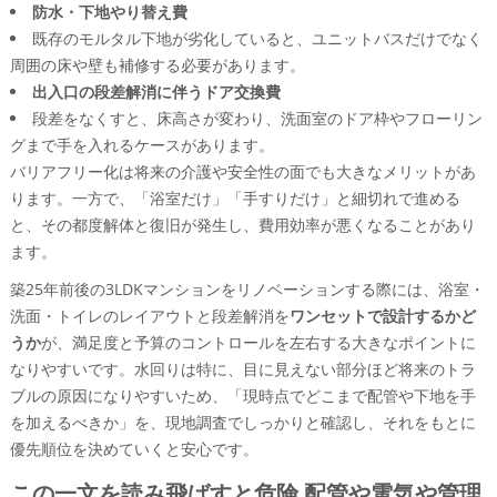
防水・下地やり替え費
既存のモルタル下地が劣化していると、ユニットバスだけでなく
周囲の床や壁も補修する必要があります。
出入口の段差解消に伴うドア交換費
段差をなくすと、床高さが変わり、洗面室のドア枠やフローリン
グまで手を入れるケースがあります。
バリアフリー化は将来の介護や安全性の面でも大きなメリットがあ
ります。一方で、「浴室だけ」「手すりだけ」と細切れで進める
と、その都度解体と復旧が発生し、費用効率が悪くなることがあり
ます。
築25年前後の3LDKマンションをリノベーションする際には、浴室・
洗面・トイレのレイアウトと段差解消を
ワンセットで設計するかど
うか
が、満足度と予算のコントロールを左右する大きなポイントに
なりやすいです。水回りは特に、目に見えない部分ほど将来のトラ
ブルの原因になりやすいため、「現時点でどこまで配管や下地を手
を加えるべきか」を、現地調査でしっかりと確認し、それをもとに
優先順位を決めていくと安心です。
この一文を読み飛ばすと危険 配管や電気や管理