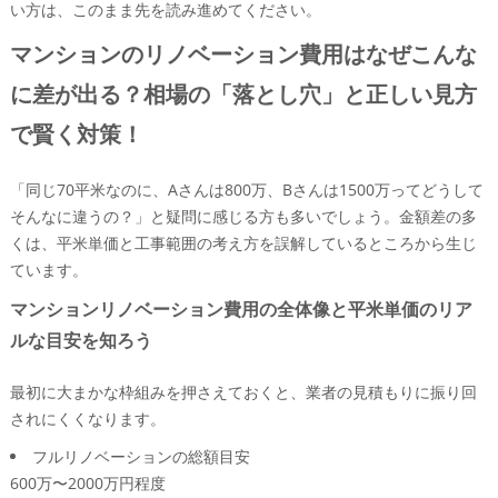
解体してから発覚する配管や下地トラブル そのとき
い方は、このまま先を読み進めてください。
プロが実際に取る判断パターンを徹底解説
マンションのリノベーション費用はなぜこんな
電気容量や分電盤や専用回路の見落としは暮らしと工
事費に地味だけど大きなダメージ
に差が出る？相場の「落とし穴」と正しい見方
管理規約や管理会社のルールで変わる マンションス
で賢く対策！
ケルトンリフォームの可否とコスト増の実例をチェッ
ク
「同じ70平米なのに、Aさんは800万、Bさんは1500万ってどうして
そのマンション、リノベーションやめたほうがいいかも？
そんなに違うの？」と疑問に感じる方も多いでしょう。金額差の多
危ない条件と本当の“狙い目”物件を見極める！
くは、平米単価と工事範囲の考え方を誤解しているところから生じ
中古マンションリノベーションで後悔しやすい物件チ
ています。
ェックリスト（構造・配管・騒音・管理状態）を大公
マンションリノベーション費用の全体像と平米単価のリア
開
ルな目安を知ろう
マンション一棟リノベーション済み物件と区分リノベ
のどちらが得かを見極めるプロの視点
最初に大まかな枠組みを押さえておくと、業者の見積もりに振り回
中古マンションを買うなら築何年がベスト？費用対効
されにくくなります。
果のいい“おいしい築年数”とは
フルリノベーションの総額目安
予算500万や1000万や1500万でどこまでできる？マンショ
600万〜2000万円程度
ンリノベーション費用の攻め方と守り方を伝授！