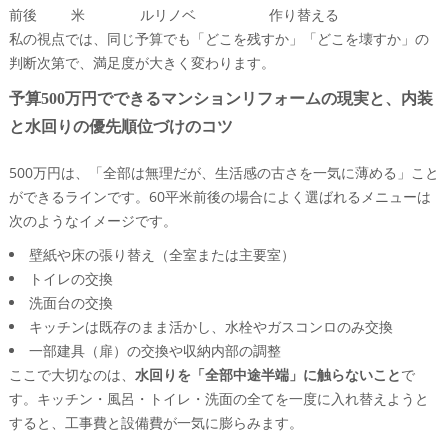
前後
米
ルリノベ
作り替える
私の視点では、同じ予算でも「どこを残すか」「どこを壊すか」の
判断次第で、満足度が大きく変わります。
予算500万円でできるマンションリフォームの現実と、内装
と水回りの優先順位づけのコツ
500万円は、「全部は無理だが、生活感の古さを一気に薄める」こと
ができるラインです。60平米前後の場合によく選ばれるメニューは
次のようなイメージです。
壁紙や床の張り替え（全室または主要室）
トイレの交換
洗面台の交換
キッチンは既存のまま活かし、水栓やガスコンロのみ交換
一部建具（扉）の交換や収納内部の調整
ここで大切なのは、
水回りを「全部中途半端」に触らないこと
で
す。キッチン・風呂・トイレ・洗面の全てを一度に入れ替えようと
すると、工事費と設備費が一気に膨らみます。