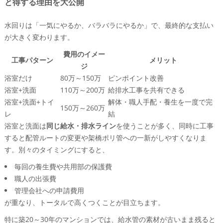
と得する理由を大公開
水回りは「一気にやるか、バラバラにやるか」で、最終的な支払い
が大きく変わります。
費用のイメー
工事パターン
メリット
ジ
浴室だけ
80万～150万
ピンポイント改善
浴室+洗面
110万～200万
給排水工事を共有できる
浴室+洗面+トイ
解体・職人手配・養生を一度で完
150万～260万
レ
結
浴室と洗面は
同じ給水・排水ライン
を使うことが多く、同時に工事
すると配管ルートの変更や架橋ポリ管への一新がしやすくなりま
す。別々のタイミングにすると、
毎回の養生費や共用部の保護費
職人の出張費
管理会社への申請費用
が重なり、トータルで高くつくことが目立ちます。
特に築20～30年のマンションでは、給水管の素材が古いまま残ると