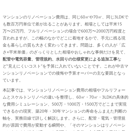
マンションのリノベーション費用は、同じ60㎡や70㎡、同じ3LDKで
も数百万円単位で差が出ることがあります。相場としては平米15
万〜25万円、フルリノベーションの場合で600万〜2000万円程度と
言われますが、この幅のなかでどこに着地するかで、手元に残る現
金も暮らしの質も大きく変わってきます。問題は、多くの人が「広
さ×平米単価」のざっくりとした相場やおしゃれな事例だけを見て、
配管や電気容量、管理規約、水回りの仕様変更による追加工事
な
ど“見えにくいコスト”を予算に入れていないことです。これが中古マ
ンションリノベーションでの後悔や予算オーバーの主な要因となっ
ています。
本記事では、マンションリノベーション費用の相場やフルリフォー
ムとスケルトンリノベの違いを整理し、60㎡・70㎡・3LDKの具体的
な費用シミュレーション、500万・1000万・1500万でどこまで実現
できるかの現実、築20年・30年マンションの寿命をふまえた判断の
軸を、実務目線で詳しく解説します。さらに、配管・電気・管理規
約が原因で費用が変動する瞬間や、「そのマンションはリノベーシ