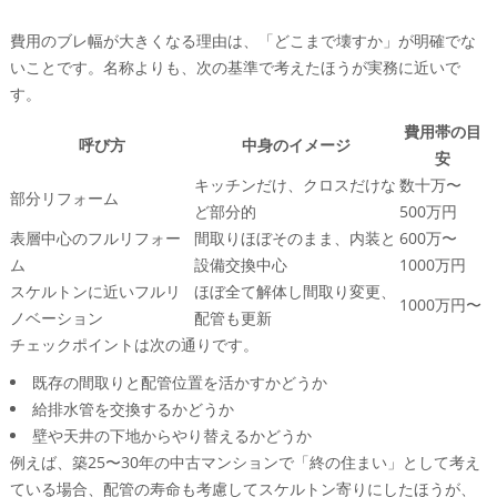
費用のブレ幅が大きくなる理由は、「どこまで壊すか」が明確でな
いことです。名称よりも、次の基準で考えたほうが実務に近いで
す。
費用帯の目
呼び方
中身のイメージ
安
キッチンだけ、クロスだけな
数十万〜
部分リフォーム
ど部分的
500万円
表層中心のフルリフォー
間取りほぼそのまま、内装と
600万〜
ム
設備交換中心
1000万円
スケルトンに近いフルリ
ほぼ全て解体し間取り変更、
1000万円〜
ノベーション
配管も更新
チェックポイントは次の通りです。
既存の間取りと配管位置を活かすかどうか
給排水管を交換するかどうか
壁や天井の下地からやり替えるかどうか
例えば、築25〜30年の中古マンションで「終の住まい」として考え
ている場合、配管の寿命も考慮してスケルトン寄りにしたほうが、