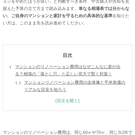
ョンをやめたほうが良い」と判断すべき条件、中古購入や売却を見
据えた予算の立て方まで踏み込みます。
単なる相場表では分からな
い、ご自身のマンションと家計を守るための具体的な基準
を知りた
い方は、このまま先を読み進めてください。
目次
マンションのリノベーション費用はなぜこんなに差が出
る？相場の「落とし穴」と正しい見方で賢く対策！
マンションリノベーション費用の全体像と平米単価の
リアルな目安を知ろう
60平米や70平米や80平米で変わる！間取り別と広さ
別のざっくり相場感を徹底解説
フルリフォームとフルリノベーションとスケルトン工
事の違いが一発でわかる基準とは
60平米や70平米や3LDKは「いくらでどこまで」変えられ
マンションのリノベーション費用は、同じ60㎡や70㎡、同じ3LDKで