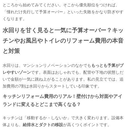
ところから始めてみてください。そこから優先順位をつければ、
「憧れだけ先行して予算オーバー」といった失敗をかなり防ぎやす
くなります。
水回りを甘く見ると一気に予算オーバー？キッ
チンやお風呂やトイレのリフォーム費用の本音
と対策
水回りは、マンションリノベーションのなかでも
もっとも予算がブ
レやすいゾーン
です。表面はおしゃれでも、配管や下地の状態しだ
いで金額が一気に跳ね上がることがあります。私の見立てでは、追
加費用の7割は水回りからスタートしている印象です。
キッチンリフォーム費用のリアル！壁付けから対面やアイ
ランドに変えるとどこまで高くなる？
キッチンは「移動するか・しないか」で大きく変わります。設備本
体よりも、
給排水とダクトの移設
が高くつくポイントです。