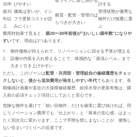
命ラインに差し掛かる
30年
びやすい
討する
築35
価格は安いが、イン
管理状態が優秀な
耐震・配管・管理のば
年以
フラ更新コストが読
物件だけ慎重に選
らつきが大きい
上
みにくい
ぶ
費用対効果で見ると、
築20〜30年前後が“おいしい築年数”になりや
すい
です。理由は2つあります。
物件価格が抑えられて、リノベーションに回せる予算が増える
設備や内装を入れ替えることで、体感的な「築浅レベル」まで
大きく引き上げやすい
ただし、このゾーンは
配管・共用部・管理組合の修繕履歴をチェッ
クしないと、後から追加費用が発生しやすい年代
でもあります。長
期修繕計画書や直近の大規模修繕履歴、給排水管の更新有無は、購
入前の必須チェック項目にしておくと安心です。
危険な物件を避けて「狙い目物件」だけを確実に選び抜ければ、同
じリノベーション費用でも「仕上がり」と「将来の安心感」はまっ
たく別次元に変わります。ここで手間を惜しまないことが、後悔し
ない住まいづくりへの近道です。