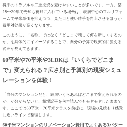
将来のトラブルや二重投資を避けやすいことが多いです。一方、築
15〜20年で売却も視野に入れている場合は、表層中心のフルリフォ
ームで平米単価を抑えつつ、見た目と使い勝手を向上させるほうが
費用対効果が高くなります。
このように、「名称」ではなく「どこまで壊して何を新しくするの
か」を具体的にイメージすることで、自分の予算で現実的に狙える
範囲が見えてきます。
60平米や70平米や3LDKは「いくらでどこま
で」変えられる？広さ別と予算別の現実シミュ
レーションを体験！
「自分のマンションだと、結局いくらあればどこまで変えられるの
か」が分からないと、相場記事を何本読んでもモヤモヤしたままで
す。ここでは60平米・70平米クラスを前提に、現場の見積もり感覚
に近いラインで整理します。
60平米マンションのリノベーション費用でよくある3パター