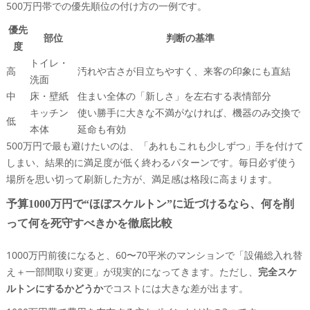
500万円帯での優先順位の付け方の一例です。
優先
部位
判断の基準
度
トイレ・
高
汚れや古さが目立ちやすく、来客の印象にも直結
洗面
中
床・壁紙
住まい全体の「新しさ」を左右する表情部分
キッチン
使い勝手に大きな不満がなければ、機器のみ交換で
低
本体
延命も有効
500万円で最も避けたいのは、「あれもこれも少しずつ」手を付けて
しまい、結果的に満足度が低く終わるパターンです。毎日必ず使う
場所を思い切って刷新した方が、満足感は格段に高まります。
予算1000万円で“ほぼスケルトン”に近づけるなら、何を削
って何を死守すべきかを徹底比較
1000万円前後になると、60〜70平米のマンションで「設備総入れ替
え＋一部間取り変更」が現実的になってきます。ただし、
完全スケ
ルトンにするかどうか
でコストには大きな差が出ます。