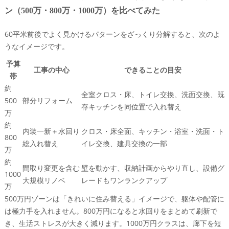
ン（500万・800万・1000万）を比べてみた
60平米前後でよく見かけるパターンをざっくり分解すると、次のよ
うなイメージです。
予算
工事の中心
できることの目安
帯
約
全室クロス・床、トイレ交換、洗面交換、既
500
部分リフォーム
存キッチンを同位置で入れ替え
万
約
内装一新＋水回り
クロス・床全面、キッチン・浴室・洗面・ト
800
総入れ替え
イレ交換、建具交換の一部
万
約
間取り変更を含む
壁を動かす、収納計画からやり直し、設備グ
1000
大規模リノベ
レードもワンランクアップ
万
500万円ゾーンは「きれいに住み替える」イメージで、躯体や配管に
は極力手を入れません。800万円になると水回りをまとめて刷新で
き、生活ストレスが大きく減ります。1000万円クラスは、廊下を短