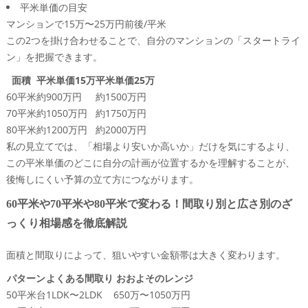
平米単価の目安
予算500万円でできるマンションリフォームの現実
マンションで15万〜25万円前後/平米
と、内装と水回りの優先順位づけのコツ
この2つを掛け合わせることで、自分のマンションの「スタートライ
予算1000万円で“ほぼスケルトン”に近づけるなら、何
ン」を把握できます。
を削って何を死守すべきかを徹底比較
面積
平米単価15万
平米単価25万
1500万円クラスのフルリノベーション費用で、暮ら
60平米
約900万円
約1500万円
しと資産価値はどこまで変わるのか？
70平米
約1050万円
約1750万円
その見積もり、本当に安い？マンションリノベーション費
80平米
約1200万円
約2000万円
用のチェックポイントと会社選びの裏側を暴露！
私の見立てでは、「相場より安いか高いか」だけを気にするより、
マンションリフォーム見積もりで“安く見せやすい項
この平米単価のどこに自分の計画が位置するかを理解することが、
目”と“後から乗せやすい項目”に要注意
後悔しにくい予算の立て方につながります。
同じ70平米でも平米単価が違う理由、仕様書で絶対に
60平米や70平米や80平米で変わる！間取り別と広さ別のざ
比較すべきチェックリストを伝授
っくり相場感を徹底解説
部分リフォームとフルリノベーションで業者の得意不
得意がはっきり分かれる理由とは
面積と間取りによって、狙いやすい金額帯は大きく変わります。
堺市でマンションリノベーション費用を考えるなら必見！
パターン
中古購入と売却も見据えたお金の使い方
よくある間取り
おおよそのレンジ
50平米台
1LDK〜2LDK
650万〜1050万円
堺市周辺の中古マンション価格帯と、リノベーション