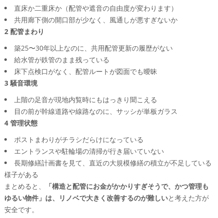
直床か二重床か（配管や遮音の自由度が変わります）
共用廊下側の開口部が少なく、風通しが悪すぎないか
2 配管まわり
築25〜30年以上なのに、共用配管更新の履歴がない
給水管が鉄管のまま残っている
床下点検口がなく、配管ルートが図面でも曖昧
3 騒音環境
上階の足音が現地内覧時にもはっきり聞こえる
目の前が幹線道路や線路なのに、サッシが単板ガラス
4 管理状態
ポストまわりがチラシだらけになっている
エントランスや駐輪場の清掃が行き届いていない
長期修繕計画書を見て、直近の大規模修繕の積立が不足している
様子がある
まとめると、
「構造と配管にお金がかかりすぎそうで、かつ管理も
ゆるい物件」は、リノベで大きく改善するのが難しい
と考えた方が
安全です。