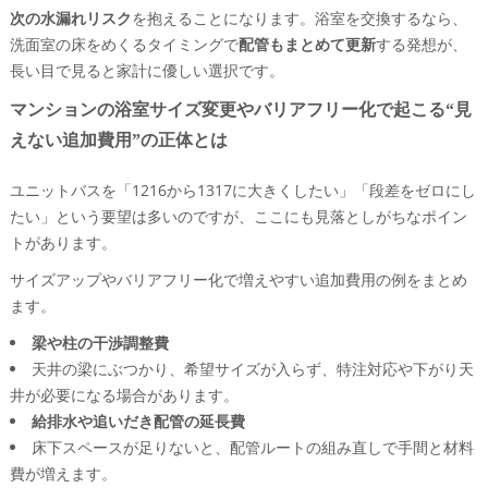
次の水漏れリスク
を抱えることになります。浴室を交換するなら、
洗面室の床をめくるタイミングで
配管もまとめて更新
する発想が、
長い目で見ると家計に優しい選択です。
マンションの浴室サイズ変更やバリアフリー化で起こる“見
えない追加費用”の正体とは
ユニットバスを「1216から1317に大きくしたい」「段差をゼロにし
たい」という要望は多いのですが、ここにも見落としがちなポイン
トがあります。
サイズアップやバリアフリー化で増えやすい追加費用の例をまとめ
ます。
梁や柱の干渉調整費
天井の梁にぶつかり、希望サイズが入らず、特注対応や下がり天
井が必要になる場合があります。
給排水や追いだき配管の延長費
床下スペースが足りないと、配管ルートの組み直しで手間と材料
費が増えます。