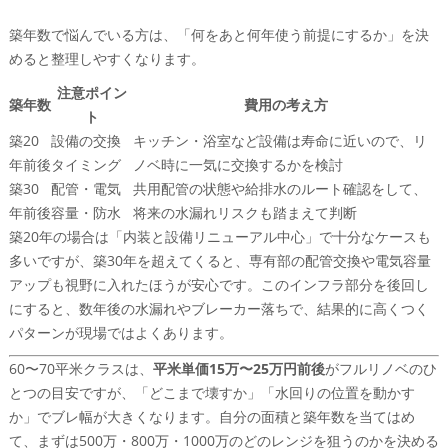
築年数で悩んでいる方は、「何をあと何年使う前提にするか」を決
めると整理しやすくなります。
注意ポイン
築年数
費用の考え方
ト
築20
設備の交換
キッチン・浴室など設備は寿命に近いので、リ
年前後
タイミング
ノベ時に一気に交換するかを検討
築30
配管・電気
共用配管の状態や給排水のルート確認をして、
年前後
容量・防水
将来の水漏れリスクも踏まえて判断
築20年の場合は「内装と設備リニューアル中心」で十分なケースも
多いですが、築30年を超えてくると、専有部の配管交換や電気容量
アップも視野に入れたほうが安心です。このインフラ部分を後回し
にすると、数年後の水漏れやブレーカー落ちで、結果的に高くつく
パターンが現場ではよくあります。
60〜70平米クラスは、
平米単価15万〜25万円前後
がフルリノベのひ
とつの目安ですが、「どこまで壊すか」「水回りの位置を動かす
か」でブレ幅が大きくなります。自分の面積と築年数を当てはめ
て、まずは500万・800万・1000万のどのレンジを狙うのかを決める