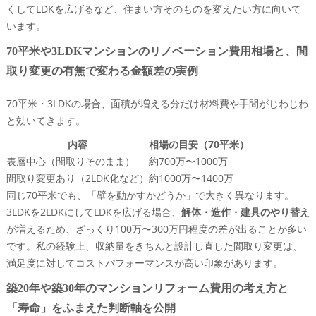
くしてLDKを広げるなど、住まい方そのものを変えたい方に向いて
います。
70平米や3LDKマンションのリノベーション費用相場と、間
取り変更の有無で変わる金額差の実例
70平米・3LDKの場合、面積が増える分だけ材料費や手間がじわじわ
と効いてきます。
内容
相場の目安（70平米）
表層中心（間取りそのまま）
約700万〜1000万
間取り変更あり（2LDK化など）
約1000万〜1400万
同じ70平米でも、「壁を動かすかどうか」で大きく異なります。
3LDKを2LDKにしてLDKを広げる場合、
解体・造作・建具のやり替え
が増えるため、ざっくり100万〜300万円程度の差が出ることが多い
です。私の経験上、収納量をきちんと設計し直した間取り変更は、
満足度に対してコストパフォーマンスが高い印象があります。
築20年や築30年のマンションリフォーム費用の考え方と
「寿命」をふまえた判断軸を公開