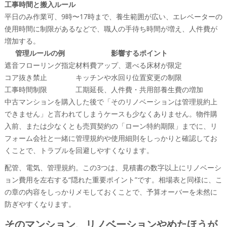
工事時間と搬入ルール
平日のみ作業可、9時〜17時まで、養生範囲が広い、エレベーターの
使用時間に制限があるなどで、職人の手待ち時間が増え、人件費が
増加する。
管理ルールの例
影響するポイント
遮音フローリング指定
材料費アップ、選べる床材が限定
コア抜き禁止
キッチンや水回り位置変更の制限
工事時間制限
工期延長、人件費・共用部養生費の増加
中古マンションを購入した後で「そのリノベーションは管理規約上
できません」と言われてしまうケースも少なくありません。物件購
入前、または少なくとも売買契約の「ローン特約期限」までに、リ
フォーム会社と一緒に管理規約や使用細則をしっかりと確認してお
くことで、トラブルを回避しやすくなります。
配管、電気、管理規約。この3つは、見積書の数字以上にリノベーシ
ョン費用を左右する“隠れた重要ポイント”です。相場表と同様に、こ
の章の内容をしっかりメモしておくことで、予算オーバーを未然に
防ぎやすくなります。
そのマンション、リノベーションやめたほうが