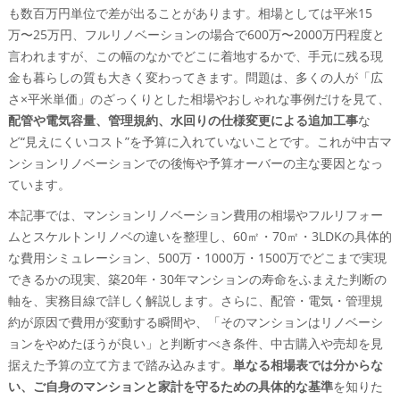
る？広さ別と予算別の現実シミュレーションを体験！
も数百万円単位で差が出ることがあります。相場としては平米15
60平米マンションのリノベーション費用でよくある3
万〜25万円、フルリノベーションの場合で600万〜2000万円程度と
パターン（500万・800万・1000万）を比べてみた
言われますが、この幅のなかでどこに着地するかで、手元に残る現
70平米や3LDKマンションのリノベーション費用相場
金も暮らしの質も大きく変わってきます。問題は、多くの人が「広
と、間取り変更の有無で変わる金額差の実例
さ×平米単価」のざっくりとした相場やおしゃれな事例だけを見て、
配管や電気容量、管理規約、水回りの仕様変更による追加工事
な
築20年や築30年のマンションリフォーム費用の考え
ど“見えにくいコスト”を予算に入れていないことです。これが中古マ
方と「寿命」をふまえた判断軸を公開
ンションリノベーションでの後悔や予算オーバーの主な要因となっ
水回りを甘く見ると一気に予算オーバー？キッチンやお風
ています。
呂やトイレのリフォーム費用の本音と対策
本記事では、マンションリノベーション費用の相場やフルリフォー
キッチンリフォーム費用のリアル！壁付けから対面や
ムとスケルトンリノベの違いを整理し、60㎡・70㎡・3LDKの具体的
アイランドに変えるとどこまで高くなる？
な費用シミュレーション、500万・1000万・1500万でどこまで実現
お風呂や洗面やトイレのリフォーム費用をセットで考
できるかの現実、築20年・30年マンションの寿命をふまえた判断の
えると得する理由を大公開
軸を、実務目線で詳しく解説します。さらに、配管・電気・管理規
マンションの浴室サイズ変更やバリアフリー化で起こ
約が原因で費用が変動する瞬間や、「そのマンションはリノベーシ
る“見えない追加費用”の正体とは
ョンをやめたほうが良い」と判断すべき条件、中古購入や売却を見
この一文を読み飛ばすと危険 配管や電気や管理規約がリノ
据えた予算の立て方まで踏み込みます。
単なる相場表では分からな
ベーション費用を狂わせる瞬間を見逃すな
い、ご自身のマンションと家計を守るための具体的な基準
を知りた