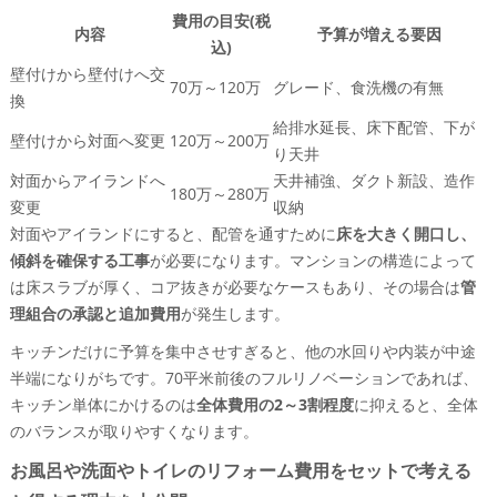
費用の目安(税
内容
予算が増える要因
込)
壁付けから壁付けへ交
70万～120万
グレード、食洗機の有無
換
給排水延長、床下配管、下が
壁付けから対面へ変更
120万～200万
り天井
対面からアイランドへ
天井補強、ダクト新設、造作
180万～280万
変更
収納
対面やアイランドにすると、配管を通すために
床を大きく開口し、
傾斜を確保する工事
が必要になります。マンションの構造によって
は床スラブが厚く、コア抜きが必要なケースもあり、その場合は
管
理組合の承認と追加費用
が発生します。
キッチンだけに予算を集中させすぎると、他の水回りや内装が中途
半端になりがちです。70平米前後のフルリノベーションであれば、
キッチン単体にかけるのは
全体費用の2～3割程度
に抑えると、全体
のバランスが取りやすくなります。
お風呂や洗面やトイレのリフォーム費用をセットで考える