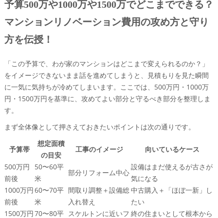
予算500万や1000万や1500万でどこまでできる？
マンションリノベーション費用の攻め方と守り
方を伝授！
「この予算で、わが家のマンションはどこまで変えられるのか？」
をイメージできないまま話を進めてしまうと、見積もりを見た瞬間
に一気に気持ちが冷めてしまいます。ここでは、500万円・1000万
円・1500万円を基準に、攻めてよい部分と守るべき部分を整理しま
す。
まず全体像として押さえておきたいポイントは次の通りです。
想定面積
予算帯
工事のイメージ
向いているケース
の目安
500万円
50〜60平
設備はまだ使えるが古さが
部分リフォーム中心
前後
米
気になる
1000万円
60〜70平
間取り調整＋設備総
中古購入＋「ほぼ一新」し
前後
米
入れ替え
たい
1500万円
70〜80平
スケルトンに近いフ
終の住まいとして根本から