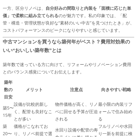
一方、区分リノベは、
自分好みの間取りと内装を「面積に応じた単
価」で柔軟に組み立てられる
のが魅力です。私の印象では、「配
管・構造・管理状態が良好な“素材のいい中古”を見つけたとき」が、
コストパフォーマンスのピークになりやすいと感じています。
中古マンションを買うなら築何年がベスト？費用対効果の
いい“おいしい築年数”とは
築年数で迷っている方に向けて、リフォームやリノベーション費用
とのバランス感覚についてお伝えします。
築年
数の
メリット
注意点
向きやすい戦略
目安
設備が比較的新し
物件価格が高く、リノ
最小限の内装リフ
築5〜
く、配管も良好なこ
ベに回せる予算が圧迫
ォームで住み始め
15年
とが多い
される
る
築
価格がこなれてお
フルリノベや水回
水回り設備や配管の寿
20〜
り、リノベ前提で選
り一新を前提に検