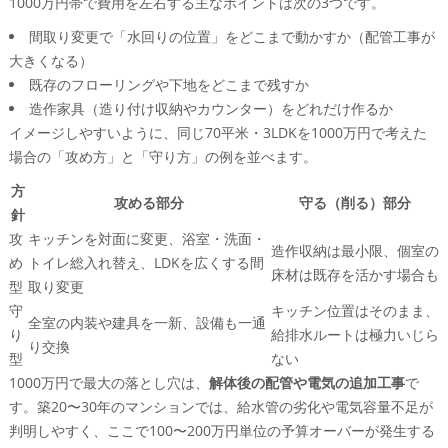
1000万円帯で費用を左右する主なポイントは次の3つです。
間取り変更で「水回りの位置」をどこまで動かすか（配管工事が
大きくなる）
既存のフローリングや下地をどこまで残すか
造作家具（造り付け収納やカウンター）をどれだけ作るか
イメージしやすいように、同じ70平米・3LDKを1000万円で考えた
場合の「攻め方」と「守り方」の例を並べます。
方
攻める部分
守る（削る）部分
針
攻
キッチンを対面に変更、浴室・洗面・
造作収納は最小限、個室の
め
トイレ総入れ替え、LDKを広くする間
床材は既存を活かす場合も
型
取り変更
守
キッチン位置はそのまま、
全室の内装や建具を一新、設備も一通
り
給排水ルートは極力いじら
り交換
型
ない
1000万円で最大の落とし穴は、
解体後の配管や電気の追加工事
で
す。築20〜30年のマンションでは、給水管の劣化や電気容量不足が
判明しやすく、ここで100〜200万円単位の予算オーバーが発生する