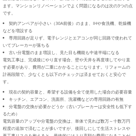
ます。マンションリノベーションでよく問題になるのは次の3つの点
です。
契約アンペアが小さい（30A前後）のまま、IHや食洗機、乾燥機
などを増設する
専用回路が足りず、電子レンジとエアコンが同じ回路で使われて
いてブレーカーが落ちる
古い分電盤のまま増設し、見た目も機能も中途半端になる
電気工事は、完成後にやり直す場合、壁や天井を再度壊してやり直
す必要があり、費用が二重にかかることになります。リフォームの
計画段階で、少なくとも以下のチェックは済ませておくと安心で
す。
現在の契約容量と、希望する設備を全て使用した場合の必要容量
キッチン、エアコン、洗面所、洗濯機などの専用回路の有無
分電盤の交換が必要かどうか（古いブレーカーは安全性も低下す
るため）
電気容量のアップや分電盤の交換は、単体で見れば数万～十数万円
程度の追加で済むことが多いですが、後回しにして生活ストレスや
再工事リスクを抱えると、最終的にはより高額な費用になることが