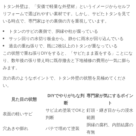
トタン外壁は、「安価で軽量な外壁材」というイメージからセルフ
リフォームで選ばれやすい素材です。しかし、サビたトタンを見て
いる時点で、専門家はその裏側の方を重視しています。
トタンのサビの裏側で、胴縁や柱が腐っている
サッシ回りの水切り板金から、静かに雨水が回り込んでいる
過去の重ね張りで、既に2枚以上のトタンが重なっている
この状態で重ね張りDIYをすると、「サビたまま蓋をする」ことにな
り、数年後の張り替え時に既存撤去と下地補修の費用が一気に膨ら
みます。
次の表のようなポイントで、トタン外壁の状態を見極めてくださ
い。
DIYでやりがちな判
専門家が気にするポイン
見た目の状態
断
ト
サビ止め塗装でOKと
釘頭・継ぎ目からの浸水
表面の軽いサビ
判断
範囲
胴縁の腐朽、内部結露の
穴あきや膨れ
パテで埋めて塗装
有無