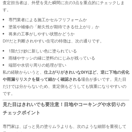
査定担当者は、外壁を見た瞬間に次の3点を重点的にチェックしま
す。
専門業者による施工かセルフリフォームか
塗装や補修の「耐久性が期待できる仕上がり」か
将来の工事がしやすい状態かどうか
DIYだと判断されやすい住宅の特徴は、次の通りです。
1階だけ妙に新しい色に塗られている
雨樋やサッシの縁に塗料のにじみが残っている
端部や水切り周りの処理が甘い
私の経験からいうと、
仕上がりがきれいなDIYほど、逆に下地の劣化
や雨漏りリスクを疑って細かく確認される
場合が多いです。見た目
だけでは分からないため、査定側もどうしても慎重になりやすいの
です。
見た目はきれいでも要注意！目地やコーキングや水切りの
チェックポイント
専門家は、ぱっと見の塗りムラよりも、次のような細部を重視して