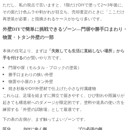
ただし、私の視点で言いますと、1階だけDIYで塗って2〜3年後に、
その面だけ色ムラや剥がれが目立ち、売却査定のときに「ここだけ
再塗装が必要」と指摘されるケースがかなり多いです。
外壁DIYで簡単に挑戦できるゾーン―門塀や勝手口まわり・
物置・トタン外壁の一部
本体の住宅より、まずは
「失敗しても生活に直結しない場所」から
手を付ける
のが賢いやり方です。
門塀や塀（モルタル・ブロックの塗装）
勝手口まわりの狭い外壁
物置や小屋のトタン外壁
焼き杉板やDIY外壁材で仕上げた小さな付属建物
これらは、足場を組まずに脚立で届きやすく、ひび割れや雨漏りが
起きても構造材へのダメージが限定的です。塗料や道具の使い方を
練習する「外壁の試験場」として最適です。
下の表の左側が、まず触ってよいゾーンです。
区分
DIYに向く例
プロ必須の例