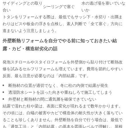
サイディングとの取り
水の逃げ場を塞いでいな
シーリングで塞ぐ
合い
いか
トタンをリフォームする際は、最低でもサッシ下・水切り・出隅ま
わりはビスや板金の浮きを点検し、素人判断で「全て塞ぐ」方向に
進まないよう注意しましょう。
外壁断熱リフォームを自分でやる前に知っておきたい結
露・カビ・構造材劣化の話
発泡スチロールやスタイロフォームを外壁側から貼り付けて断熱改
修を試みるセルフリフォームも増えています。費用を節約しやすい
反面、最も注意が必要なのは「内部結露」です。
断熱材の位置が適切でなく、冬に柱の内側で結露が発生
透湿防水シートを誤った向きや重ねしろで施工してしまう
外壁材と断熱材の間に通気層を確保できていない
結露で濡れた柱や梁は、表面に変化が現れるまで数年かかります。
その頃には、白蟻の被害やカビで構造体の耐久性が大きく落ちてい
ることも珍しくありません。外壁断熱を自分で行う場合は、最低で
も「通気工法」と「内部結露」の基本を図面レベルで理解し、屋根