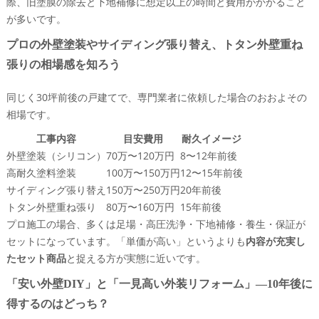
際、旧塗膜の除去と下地補修に想定以上の時間と費用がかかること
が多いです。
プロの外壁塗装やサイディング張り替え、トタン外壁重ね
張りの相場感を知ろう
同じく30坪前後の戸建てで、専門業者に依頼した場合のおおよその
相場です。
工事内容
目安費用
耐久イメージ
外壁塗装（シリコン）
70万〜120万円
8〜12年前後
高耐久塗料塗装
100万〜150万円
12〜15年前後
サイディング張り替え
150万〜250万円
20年前後
トタン外壁重ね張り
80万〜160万円
15年前後
プロ施工の場合、多くは足場・高圧洗浄・下地補修・養生・保証が
セットになっています。「単価が高い」というよりも
内容が充実し
たセット商品
と捉える方が実態に近いです。
「安い外壁DIY」と「一見高い外装リフォーム」―10年後に
得するのはどっち？