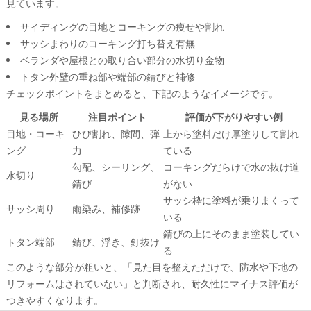
見ています。
サイディングの目地とコーキングの痩せや割れ
サッシまわりのコーキング打ち替え有無
ベランダや屋根との取り合い部分の水切り金物
トタン外壁の重ね部や端部の錆びと補修
チェックポイントをまとめると、下記のようなイメージです。
見る場所
注目ポイント
評価が下がりやすい例
目地・コーキ
ひび割れ、隙間、弾
上から塗料だけ厚塗りして割れ
ング
力
ている
勾配、シーリング、
コーキングだらけで水の抜け道
水切り
錆び
がない
サッシ枠に塗料が乗りまくって
サッシ周り
雨染み、補修跡
いる
錆びの上にそのまま塗装してい
トタン端部
錆び、浮き、釘抜け
る
このような部分が粗いと、「見た目を整えただけで、防水や下地の
リフォームはされていない」と判断され、耐久性にマイナス評価が
つきやすくなります。