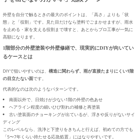
外壁を自分で触るときの最大のポイントは、「高さ」よりも「状
態」と「役割」です。見た目だけなら塗料でごまかせますが、雨水
を止める・家を支える役割まで壊すと、あとからプロ工事が一気に
高額になります。
1階部分の外壁塗装や外壁修繕で、現実的にDIYが向いてい
るケースとは
DIYで狙いやすいのは、
構造に関わらず、雨が直接たまりにくい1階
の目立たない面
です。
代表的なのは次のようなパターンです。
南面以外で、日焼けが少ない1階の外壁の色あせ
ヘアライン程度の細いひび割れの補修と再塗装
古い塗装面のチョーキングが出ているが、浮きや反りがないサイ
ディング
このレベルなら、洗浄と下塗りをきちんと行えば、初めての方でも
「5〜7年くらい持たせる応急処置」にはなりやすいです。