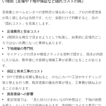
い理由（足場や下地や保証など隠れコストの罠）
外壁DIYする前の「出口戦略」
こんな外壁トラブルはDIYで悪化させがち―リアルな現場
見積書とホームセンターの塗料売り場を比べると、プロの外壁塗装
で起きている“よくある失敗シナリオ”
が高く感じるのは当然です。ただ、金額だけで判断すると、次の
洗浄や下地補修が不十分で2〜3年で塗膜が浮くパター
「隠れコスト」を見落とします。
ン
足場費用と安全コスト
トタン外壁重ね張りDIYでサッシまわりの雨仕舞ミス
2階部分を脚立で済ませようとして転落し、結果的に足場代どこ
から雨漏りを招く流れ
ろではない出費になった事例もあります。
外壁修繕DIYでコーキングの上から厚塗りしてひび割
下地補修の専門性
れと雨水侵入の温床になるケース
サイディングの浮きや構造クラックを塗料で隠すと、雨水が内部
DIY済み外壁に専門業者が後から入るときに発生しや
に入り込み、数年後に大規模な補修工事が必要になることがありま
すい追加作業や追加費用
す。
保証と将来工事のコスト
外壁を自分で直す前に、一度「プロの目」で診断してもら
DIYで塗膜を何層も重ねると、のちにカバー工法やサイディング
った方がいいケースとは
張り替えを行う際、既存塗膜の撤去作業が増え、工事費が跳ね上が
ひびの幅や長さ・場所からDIY向きかプロ向きかを見
ることがあります。
極めるコツ
資産価値への影響
外壁の浮きや屋根・ベランダとの取り合い、外壁土壁
査定現場では、「見た目だけきれいなDIY外壁ほど、下地の状態
の崩れなど専門診断が欠かせない症状
を疑う」というプロの目線があります。売却時にマイナス査定にな