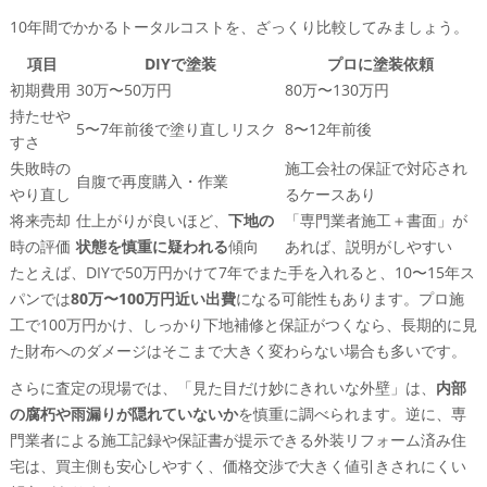
10年間でかかるトータルコストを、ざっくり比較してみましょう。
項目
DIYで塗装
プロに塗装依頼
初期費用
30万〜50万円
80万〜130万円
持たせや
5〜7年前後で塗り直しリスク
8〜12年前後
すさ
失敗時の
施工会社の保証で対応され
自腹で再度購入・作業
やり直し
るケースあり
将来売却
仕上がりが良いほど、
下地の
「専門業者施工＋書面」が
時の評価
状態を慎重に疑われる
傾向
あれば、説明がしやすい
たとえば、DIYで50万円かけて7年でまた手を入れると、10〜15年ス
パンでは
80万〜100万円近い出費
になる可能性もあります。プロ施
工で100万円かけ、しっかり下地補修と保証がつくなら、長期的に見
た財布へのダメージはそこまで大きく変わらない場合も多いです。
さらに査定の現場では、「見た目だけ妙にきれいな外壁」は、
内部
の腐朽や雨漏りが隠れていないか
を慎重に調べられます。逆に、専
門業者による施工記録や保証書が提示できる外装リフォーム済み住
宅は、買主側も安心しやすく、価格交渉で大きく値引きされにくい