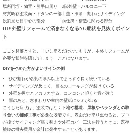
場所
門塀・物置・勝手口周り
2階外壁・バルコニー下
材質
既存塗装面・トタンの一部
土壁・漆喰・割れたサイディング
役割
見た目中心の部分
雨仕舞・構造に関わる部分
DIY外壁リフォームで済まなくなるNG症状を見抜くポイン
ト
ここを見落とすと、「少し塗るだけのつもりが、本格リフォームが
必要な状態を隠してしまう」ことになります。
DIYをやめた方がよいサインの例
ひび割れが名刺の厚み以上でまっすぐ長く続いている
サイディングが反って、目地のコーキングが裂けている
外壁を押すとフカフカする、コンコンと叩くと音が違う
雨のあと、窓まわりや室内の壁紙にシミが出る
こうした症状は、塗装ではなく
下地や構造、屋根やベランダとの取
り合いの補修工事
が必要な段階です。表面だけ塗り重ねると、プロ
が後でサイディング張り替えや外壁カバー工法を行うときに、既存
塗膜の撤去費用が余計に発生することがあります。