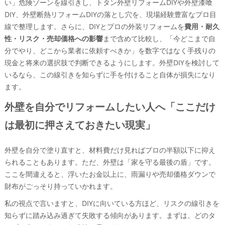
い」危険ゾーンを線引きし、トタン外壁リフォームDIYや外壁漆喰
外壁DIYに必要な道具と材料を一気にチェック！
DIY、外壁断熱リフォームDIYの落とし穴を、現場経験豊富なプロ目
線で整理します。さらに、DIYとプロの外装リフォームを
費用・耐久
高圧洗浄機・マスキングテープ・養生シート・コーキ
性・リスク・売却価格への影響
まで含めて比較し、「今どこまで自
ング材・ローラー・外壁用塗料の選び方ガイド
分でやり、どこから業者に依頼すべきか」を数字ではなく手残りの
古民家外壁リフォームDIYやトタン外壁張り替えDIYで
現金と将来の選択肢で判断できるようにします。外壁DIYを検討して
絶対に外せない“下地の見極め方”
いるなら、この線引きを知らずに手を付けること自体が損失になり
外壁DIYとプロの外装リフォームを、費用と耐久性とリス
ます。
クで冷静に比べてみる
外壁を自分でリフォームした場合のリアルな費用シミ
外壁を自分でリフォームしたい人へ「ここだけ
ュレーション
は最初に押さえておきたい現実」
塗料代や道具代や足場レンタル代など「見える費用」
と「見えない費用」を総点検
外壁を自分で塗り直すと、材料費だけ見ればプロの半額以下に抑え
プロの外壁塗装やサイディング張り替え、トタン外壁
られることもあります。ただ、外壁は「家を守る最後の盾」です。
重ね張りの相場感を知ろう
ここを間違えると、浮いたお金以上に、雨漏りや売却価格ダウンで
「安い外壁DIY」と「一見高い外装リフォーム」―10
財布がごっそり持っていかれます。
年後に得するのはどっち？
私の視点で言いますと、DIYに向いている方ほど、リスクの線引きを
古民家や中古住宅の外壁セルフリフォームで、ネットのま
知らずに踏み込み過ぎて失敗する傾向があります。まずは、どのタ
とめ記事を鵜呑みにしてはいけない理由