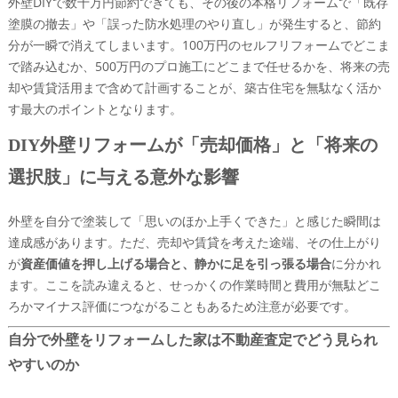
外壁DIYで数十万円節約できても、その後の本格リフォームで「既存
塗膜の撤去」や「誤った防水処理のやり直し」が発生すると、節約
分が一瞬で消えてしまいます。100万円のセルフリフォームでどこま
で踏み込むか、500万円のプロ施工にどこまで任せるかを、将来の売
却や賃貸活用まで含めて計画することが、築古住宅を無駄なく活か
す最大のポイントとなります。
DIY外壁リフォームが「売却価格」と「将来の
選択肢」に与える意外な影響
外壁を自分で塗装して「思いのほか上手くできた」と感じた瞬間は
達成感があります。ただ、売却や賃貸を考えた途端、その仕上がり
が
資産価値を押し上げる場合と、静かに足を引っ張る場合
に分かれ
ます。ここを読み違えると、せっかくの作業時間と費用が無駄どこ
ろかマイナス評価につながることもあるため注意が必要です。
自分で外壁をリフォームした家は不動産査定でどう見られ
やすいのか