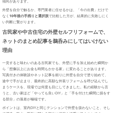
傾向があります。
外壁を自分で触るか、専門業者に任せるかは、「今の出費」だけで
なく
10年後の手残りと選択肢
で比較した方が、結果的に失敗しにく
い判断に繋がります。
古民家や中古住宅の外壁セルフリフォームで、
ネットのまとめ記事を鵜呑みにしてはいけない
理由
一見すると味わいのある古民家でも、外壁に手を加え始めた瞬間か
ら「想像以上にお金も時間もかかる家」に変わることがあります。
写真付きの体験談やネット記事を頼りに外壁を自分で塗り始めて、
途中で手が止まり、最終的に高額な外装リフォームを呼び込んでし
まうケースを、現場では何度も目にしてきました。私の経験から言
うと、古い家ほど「やっても良いDIY」と「手を付けた瞬間に損をす
る部分」の落差が極端です。
ポイントは、室内DIYと同じテンションで外壁を扱わないこと、そし