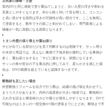
古民家の漆喰・土壁
室内DIYと同じ感覚で塗り重ねてしまうと、古い土壁の浮きや割れを
見落としやすくなります。外から軽く叩いて音を聞くと、コンコン
と高い音がする箇所は浮きの可能性が高い部分です。ここを無視し
て塗装すると、数年でその面ごと剥がれてしまい、専門業者による
補修が一気に高額になる原因となります。
トタン外壁の張り替えや重ね張り
サビが出ている部分だけを見て判断するのは危険です。サッシ周り
や水切り周辺では、見えない裏側で下地木材が腐朽している事例が
多く、重ね張りをすると「サビに蓋をする」状態になります。
サッシの角や窓台の下を重点的に押してみて、柔らかさを感じた場
合は、DIYの範囲を超えていると認識するべきです。
断熱材を足したい場合
外壁断熱リフォームを自力で行う際は、結露の逃げ場を失わせてし
まうリスクがあります。内外の温度差が大きい地域では、断熱材の
入れ方を誤ると構造材のカビや腐りが発生しやすくなります。DIYで
可能なのはトタンの一部交換や1階の塗装までにとどめ、断熱まで手