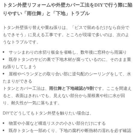
トタン外壁リフォームや外壁カバー工法をDIYで行う際に陥
りやすい「雨仕舞」と「下地」トラブル
トタン外壁張り替えや重ね張りは、「ビスで留めるだけなら自分で
もできそう」に見える工事です。ところが現場で多いのは、次のよ
うなトラブルです。
サッシまわりの水切り板金を省略し、数年後に窓枠から雨漏り
既存トタンのサビの裏で下地木材が腐っているのに、そのまま重
ね張りしてしまう
屋根やベランダとの取り合い部に逆勾配のシーリングをして、水
たまりができる
トタンとカバー工法は、
雨仕舞と下地確認が9割
です。ここを間違え
ると、表面はきれいでも、見えない部分から屋根裏や柱に水が回
り、耐久性が一気に落ちます。
DIYでどうしてもトタン外壁を触りたい場合は、
物置や小屋など構造リスクの小さい部分だけにする
既存トタンを一部めくり、下地の腐朽や断熱材の濡れを必ず確認