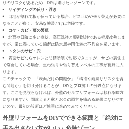
りのリスクがあるため、DIYは避けたいゾーンです。
サイディングの反り・浮き
目地が割れて板が反っている場合、ビス止めや張り替えが必要に
なることが多く、安易な塗装だけは危険です。
コケ・カビ・藻の繁殖
北面や日陰に多い症状。高圧洗浄と薬剤洗浄である程度改善しま
すが、常に湿っている箇所は防水層や雨仕舞の不具合を疑います。
トタンのサビ・穴
表面サビならケレンと防錆塗装で対応できますが、サビの裏側ま
で腐食している場合、重ね張りや張り替えレベルの工事が視野に入
ります。
このチェックで、「表面だけの問題か」「構造や雨漏りリスクを含
む問題か」を切り分けることが、DIYとプロ施工の分岐点になりま
す。ここを見誤らなければ、外壁のセルフリフォームは頼れる味方
になりますが、間違えると家とお金の両方を痛める結果になりやす
いので、最初の診断ほど慎重に進めてみてください。
外壁リフォームをDIYでできる範囲と「絶対に
手を出さない方がいい」危険ゾーン