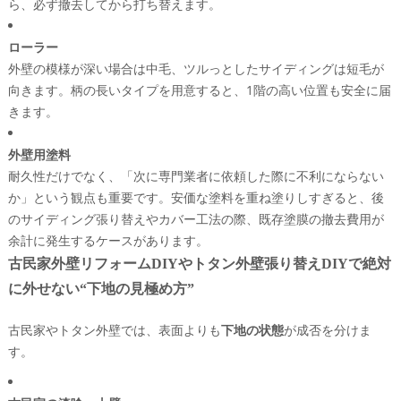
ら、必ず撤去してから打ち替えます。
ローラー
外壁の模様が深い場合は中毛、ツルっとしたサイディングは短毛が
向きます。柄の長いタイプを用意すると、1階の高い位置も安全に届
きます。
外壁用塗料
耐久性だけでなく、「次に専門業者に依頼した際に不利にならない
か」という観点も重要です。安価な塗料を重ね塗りしすぎると、後
のサイディング張り替えやカバー工法の際、既存塗膜の撤去費用が
余計に発生するケースがあります。
古民家外壁リフォームDIYやトタン外壁張り替えDIYで絶対
に外せない“下地の見極め方”
古民家やトタン外壁では、表面よりも
下地の状態
が成否を分けま
す。