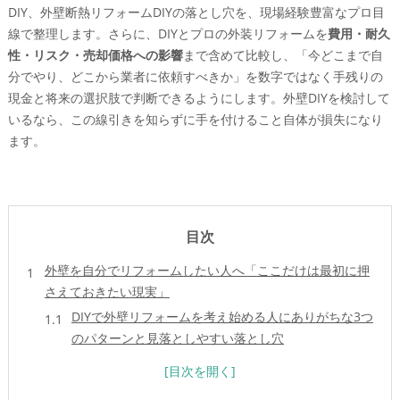
DIY、外壁断熱リフォームDIYの落とし穴を、現場経験豊富なプロ目
線で整理します。さらに、DIYとプロの外装リフォームを
費用・耐久
性・リスク・売却価格への影響
まで含めて比較し、「今どこまで自
分でやり、どこから業者に依頼すべきか」を数字ではなく手残りの
現金と将来の選択肢で判断できるようにします。外壁DIYを検討して
いるなら、この線引きを知らずに手を付けること自体が損失になり
ます。
目次
外壁を自分でリフォームしたい人へ「ここだけは最初に押
さえておきたい現実」
DIYで外壁リフォームを考え始める人にありがちな3つ
のパターンと見落としやすい落とし穴
リフォームの値段だけで判断して外壁DIYに飛びつく
と危ない理由（足場や下地や保証など隠れコストの