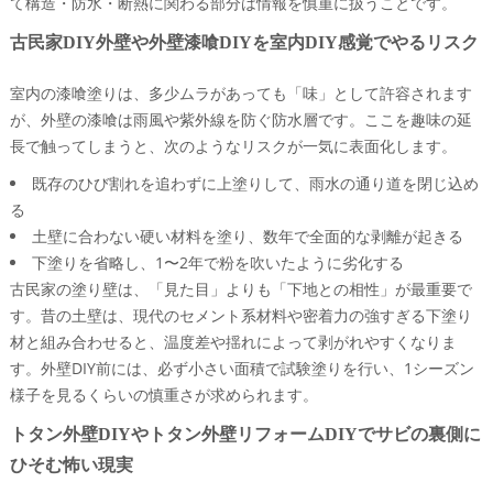
て構造・防水・断熱に関わる部分は情報を慎重に扱うことです。
古民家DIY外壁や外壁漆喰DIYを室内DIY感覚でやるリスク
室内の漆喰塗りは、多少ムラがあっても「味」として許容されます
が、外壁の漆喰は雨風や紫外線を防ぐ防水層です。ここを趣味の延
長で触ってしまうと、次のようなリスクが一気に表面化します。
既存のひび割れを追わずに上塗りして、雨水の通り道を閉じ込め
る
土壁に合わない硬い材料を塗り、数年で全面的な剥離が起きる
下塗りを省略し、1〜2年で粉を吹いたように劣化する
古民家の塗り壁は、「見た目」よりも「下地との相性」が最重要で
す。昔の土壁は、現代のセメント系材料や密着力の強すぎる下塗り
材と組み合わせると、温度差や揺れによって剥がれやすくなりま
す。外壁DIY前には、必ず小さい面積で試験塗りを行い、1シーズン
様子を見るくらいの慎重さが求められます。
トタン外壁DIYやトタン外壁リフォームDIYでサビの裏側に
ひそむ怖い現実