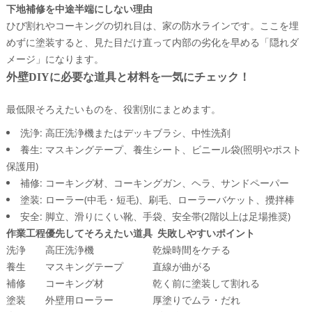
下地補修を中途半端にしない理由
ひび割れやコーキングの切れ目は、家の防水ラインです。ここを埋
めずに塗装すると、見た目だけ直って内部の劣化を早める「隠れダ
メージ」になります。
外壁DIYに必要な道具と材料を一気にチェック！
最低限そろえたいものを、役割別にまとめます。
洗浄: 高圧洗浄機またはデッキブラシ、中性洗剤
養生: マスキングテープ、養生シート、ビニール袋(照明やポスト
保護用)
補修: コーキング材、コーキングガン、ヘラ、サンドペーパー
塗装: ローラー(中毛・短毛)、刷毛、ローラーバケット、攪拌棒
安全: 脚立、滑りにくい靴、手袋、安全帯(2階以上は足場推奨)
作業工程
優先してそろえたい道具
失敗しやすいポイント
洗浄
高圧洗浄機
乾燥時間をケチる
養生
マスキングテープ
直線が曲がる
補修
コーキング材
乾く前に塗装して割れる
塗装
外壁用ローラー
厚塗りでムラ・だれ