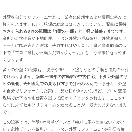
外壁を自分でリフォームすれば、業者に依頼するより費用は確かに
抑えられます。しかし現場の結論ははっきりしていて、
安全に長持
ちさせられるDIYの範囲は「1階の一部」と「軽い補修」まで
です。
高所の足場作業や下地処理、トタン外壁の重ね張り、外壁断熱リフ
ォームに踏み込んだ途端、失敗すればやり直し工事と資産価値の低
下で「プロに最初から頼んだ方が安かった」という結果になりやす
くなります。
多くの外壁DIY記事は、洗浄や養生、下塗りなどの手順と道具の紹介
で終わりますが、
築30〜40年の古民家や中古住宅、トタン外壁のサ
ビの裏側、売却査定での見られ方
までは踏み込んでいません。外壁
を自分でリフォームした家は、見た目がきれいなほど、プロの査定
現場では下地や雨仕舞を疑って細かくチェックされます。ここを知
らずに外壁セルフリフォームを進めることが、最大の見えない損失
です。
この記事では、外壁DIY簡単ゾーンと「絶対に手を出さない方がい
い」危険ゾーンを線引きし、トタン外壁リフォームDIYや外壁漆喰