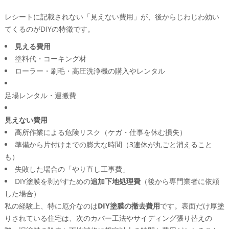
レシートに記載されない「見えない費用」が、後からじわじわ効い
てくるのがDIYの特徴です。
見える費用
塗料代・コーキング材
ローラー・刷毛・高圧洗浄機の購入やレンタル
足場レンタル・運搬費
見えない費用
高所作業による危険リスク（ケガ・仕事を休む損失）
準備から片付けまでの膨大な時間（3連休が丸ごと消えること
も）
失敗した場合の「やり直し工事費」
DIY塗膜を剥がすための
追加下地処理費
（後から専門業者に依頼
した場合）
私の経験上、特に厄介なのは
DIY塗膜の撤去費用
です。表面だけ厚塗
りされている住宅は、次のカバー工法やサイディング張り替えの