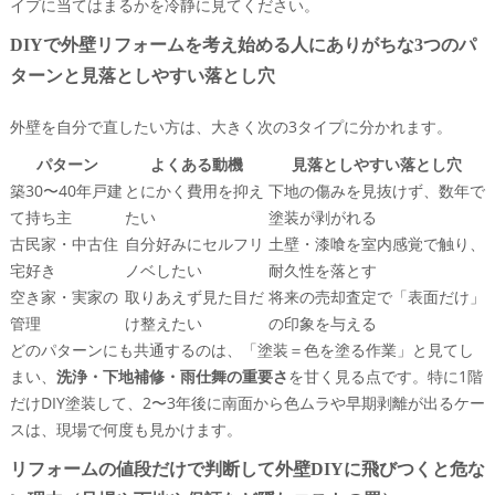
イプに当てはまるかを冷静に見てください。
古民家DIY外壁や外壁漆喰DIYを室内DIY感覚でやるリ
DIYで外壁リフォームを考え始める人にありがちな3つのパ
スク
ターンと見落としやすい落とし穴
トタン外壁DIYやトタン外壁リフォームDIYでサビの裏
側にひそむ怖い現実
外壁を自分で直したい方は、大きく次の3タイプに分かれます。
外壁断熱リフォームを自分でやる前に知っておきたい
パターン
よくある動機
見落としやすい落とし穴
結露・カビ・構造材劣化の話
築30〜40年戸建
とにかく費用を抑え
下地の傷みを見抜けず、数年で
「500万円あればここまで外装リフォーム可能」
て持ち主
たい
塗装が剥がれる
「100万円ならここまで」現実的なラインを知ろう
古民家・中古住
自分好みにセルフリ
土壁・漆喰を室内感覚で触り、
DIY外壁リフォームが「売却価格」と「将来の選択肢」に
宅好き
ノベしたい
耐久性を落とす
与える意外な影響
空き家・実家の
取りあえず見た目だ
将来の売却査定で「表面だけ」
自分で外壁をリフォームした家は不動産査定でどう見
管理
け整えたい
の印象を与える
られやすいのか
どのパターンにも共通するのは、「塗装＝色を塗る作業」と見てし
見た目はきれいでも要注意！目地やコーキングや水切
まい、
洗浄・下地補修・雨仕舞の重要さ
を甘く見る点です。特に1階
りのチェックポイント
だけDIY塗装して、2〜3年後に南面から色ムラや早期剥離が出るケー
外壁セルフリフォームと外装リフォーム済み物件の売
スは、現場で何度も見かけます。
却価格の差をどう読み解く？
リフォームの値段だけで判断して外壁DIYに飛びつくと危な
空き家や再建築不可物件、連棟長屋など訳あり物件で