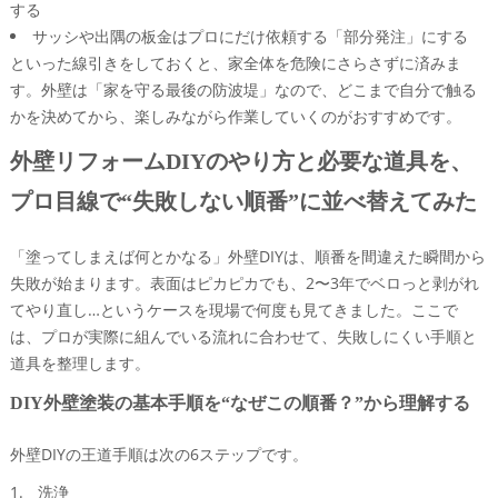
する
サッシや出隅の板金はプロにだけ依頼する「部分発注」にする
といった線引きをしておくと、家全体を危険にさらさずに済みま
す。外壁は「家を守る最後の防波堤」なので、どこまで自分で触る
かを決めてから、楽しみながら作業していくのがおすすめです。
外壁リフォームDIYのやり方と必要な道具を、
プロ目線で“失敗しない順番”に並べ替えてみた
「塗ってしまえば何とかなる」外壁DIYは、順番を間違えた瞬間から
失敗が始まります。表面はピカピカでも、2〜3年でベロっと剥がれ
てやり直し…というケースを現場で何度も見てきました。ここで
は、プロが実際に組んでいる流れに合わせて、失敗しにくい手順と
道具を整理します。
DIY外壁塗装の基本手順を“なぜこの順番？”から理解する
外壁DIYの王道手順は次の6ステップです。
洗浄