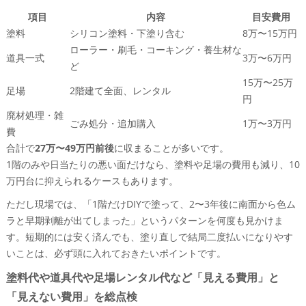
項目
内容
目安費用
塗料
シリコン塗料・下塗り含む
8万〜15万円
ローラー・刷毛・コーキング・養生材な
道具一式
3万〜6万円
ど
15万〜25万
足場
2階建て全面、レンタル
円
廃材処理・雑
ごみ処分・追加購入
1万〜3万円
費
合計で
27万〜49万円前後
に収まることが多いです。
1階のみや日当たりの悪い面だけなら、塗料や足場の費用も減り、10
万円台に抑えられるケースもあります。
ただし現場では、「1階だけDIYで塗って、2〜3年後に南面から色ム
ラと早期剥離が出てしまった」というパターンを何度も見かけま
す。短期的には安く済んでも、塗り直しで結局二度払いになりやす
いことは、必ず頭に入れておきたいポイントです。
塗料代や道具代や足場レンタル代など「見える費用」と
「見えない費用」を総点検