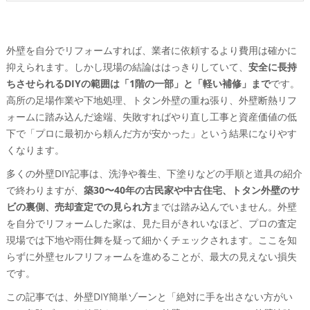
罠）
外壁リフォームやDIY前に必ずチェックしたい外壁の
劣化サインリスト（ひび・チョーキング・コケ・サイ
外壁を自分でリフォームすれば、業者に依頼するより費用は確かに
ディングの浮きなど）
抑えられます。しかし現場の結論ははっきりしていて、
安全に長持
外壁リフォームをDIYでできる範囲と「絶対に手を出さな
ちさせられるDIYの範囲は「1階の一部」と「軽い補修」まで
です。
い方がいい」危険ゾーン
高所の足場作業や下地処理、トタン外壁の重ね張り、外壁断熱リフ
1階部分の外壁塗装や外壁修繕で、現実的にDIYが向い
ォームに踏み込んだ途端、失敗すればやり直し工事と資産価値の低
ているケースとは
下で「プロに最初から頼んだ方が安かった」という結果になりやす
外壁DIYで簡単に挑戦できるゾーン―門塀や勝手口ま
くなります。
わり・物置・トタン外壁の一部
多くの外壁DIY記事は、洗浄や養生、下塗りなどの手順と道具の紹介
DIY外壁リフォームで済まなくなるNG症状を見抜くポ
で終わりますが、
築30〜40年の古民家や中古住宅、トタン外壁のサ
イント
ビの裏側、売却査定での見られ方
までは踏み込んでいません。外壁
トタン外壁リフォームや外壁カバー工法をDIYで行う
を自分でリフォームした家は、見た目がきれいなほど、プロの査定
際に陥りやすい「雨仕舞」と「下地」トラブル
現場では下地や雨仕舞を疑って細かくチェックされます。ここを知
らずに外壁セルフリフォームを進めることが、最大の見えない損失
外壁リフォームDIYのやり方と必要な道具を、プロ目線
です。
で“失敗しない順番”に並べ替えてみた
DIY外壁塗装の基本手順を“なぜこの順番？”から理解
この記事では、外壁DIY簡単ゾーンと「絶対に手を出さない方がい
する