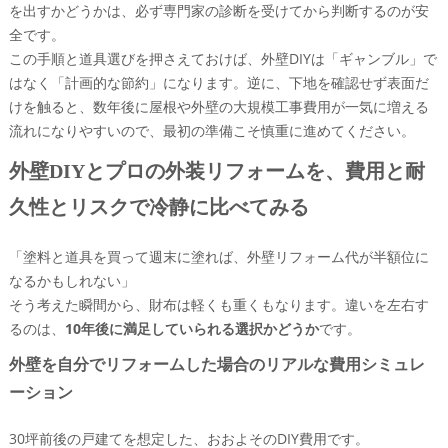
を出すかどうかは、必ず専門家の診断を受けてから判断するのが安
全です。
この手順と道具選びを押さえておけば、外壁DIYは「ギャンブル」で
はなく「計画的な節約」になります。逆に、下地を確認せず表面だ
けを触ると、数年後に屋根や外壁の大規模工事費用が一気に増える
流れになりやすいので、最初の準備こそ慎重に進めてください。
外壁DIYとプロの外装リフォームを、費用と耐
久性とリスクで冷静に比べてみる
「塗料と道具を買って週末に塗れば、外壁リフォーム代が半額位に
なるかもしれない」
そう考えた瞬間から、財布は軽くも重くもなります。違いを左右す
るのは、
10年後に満足していられる選択かどうか
です。
外壁を自分でリフォームした場合のリアルな費用シミュレ
ーション
30坪前後の戸建てを想定した、おおよそのDIY費用です。