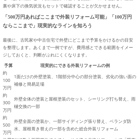
裏や床下の換気状況もセットで確認することが欠かせません。
「500万円あればここまで外装リフォーム可能」「100万円
ならここまで」現実的なラインを知ろう
最後に、古民家や中古住宅で外壁にどこまで予算をかけるかの目安
を整理します。あくまで一例ですが、費用感とできる範囲をイメー
ジしておくと、判断がぶれにくくなります。
予算
現実的にできる外装リフォームの例
約
1面だけの外壁塗装、1階部分中心の部分塗装、劣化の強い面の
100
補修と簡易足場
万円
約
外壁全体の塗装と屋根塗装のセット、シーリング打ち替え、雨
300
樋交換の一部
万円
約
外壁全面の塗装か、一部サイディング張り替え、ベランダ防
500
水、屋根葺き替えの一部を含めた総合外装リフォーム
万円