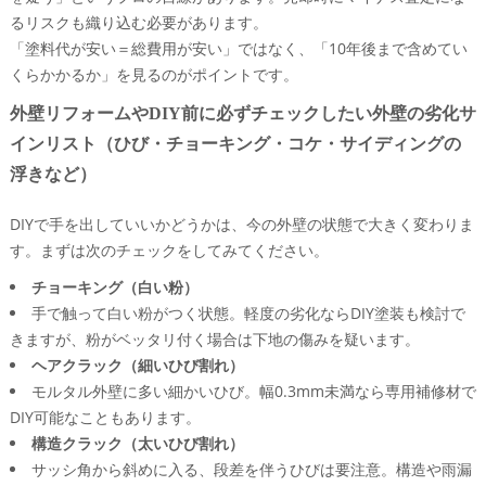
「まず1階の一部だけDIY」「後から外装リフォームで
るリスクも織り込む必要があります。
全体仕上げ」賢い段階戦略とは
「塗料代が安い＝総費用が安い」ではなく、「10年後まで含めてい
リフォーム一括見積もりサイトに行く前に地域の実務
くらかかるか」を見るのがポイントです。
経験がある会社へ相談する意味
外壁リフォームやDIY前に必ずチェックしたい外壁の劣化サ
堺市で築古の家と向き合うときに頼りになる外装リフォー
インリスト（ひび・チョーキング・コケ・サイディングの
ムの相談先
浮きなど）
堺市中区深井畑山町周辺で外壁や屋根の劣化が気にな
り始めたら最初に聞くべきこと
DIYで手を出していいかどうかは、今の外壁の状態で大きく変わりま
不動産売却と外装リフォームを両方見ている立場だか
す。まずは次のチェックをしてみてください。
らこそ分かる「やりすぎない外壁リフォーム」の極意
チョーキング（白い粉）
中古住宅リフォームと外壁セルフリフォームを組み合
手で触って白い粉がつく状態。軽度の劣化ならDIY塗装も検討で
わせて堺で暮らす・売る・貸す、それぞれのシナリオ
きますが、粉がベッタリ付く場合は下地の傷みを疑います。
外装リフォーム相談で期待できること（費用感・工事
ヘアクラック（細いひび割れ）
内容・売却への影響まで）
モルタル外壁に多い細かいひび。幅0.3mm未満なら専用補修材で
この記事を書いた理由
DIY可能なこともあります。
構造クラック（太いひび割れ）
サッシ角から斜めに入る、段差を伴うひびは要注意。構造や雨漏