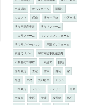
宅建試験
オペタホーム
雨漏り
シロアリ
瑕疵
堺市一戸建
中区土地
堺市不動産査定
堺市リフォーム
中古リフォーム
マンションリフォーム
堺市リノベーション
戸建てリフォーム
戸建てリノベ
堺市南区不動産売却
不動産売却堺市
一戸建て
団地
売却査定
査定
空家
自宅
家
外壁
戸建
売却募集
チラシ
一括査定
メリット
デメリット
南区
空き家
中区
管理
残置物
処分