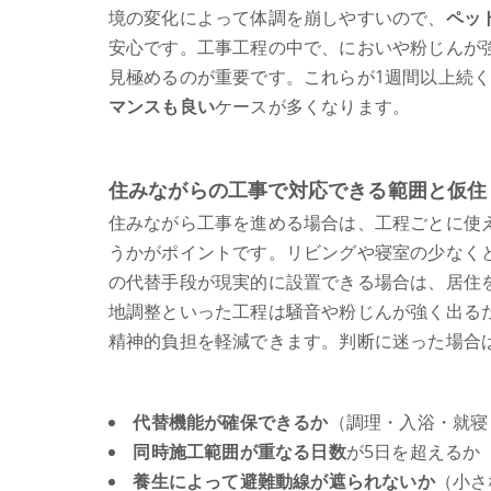
境の変化によって体調を崩しやすいので、
ペッ
安心です。工事工程の中で、においや粉じんが
見極めるのが重要です。これらが1週間以上続
マンスも良い
ケースが多くなります。
住みながらの工事で対応できる範囲と仮住
住みながら工事を進める場合は、工程ごとに使
うかがポイントです。リビングや寝室の少なく
の代替手段が現実的に設置できる場合は、居住
地調整といった工程は騒音や粉じんが強く出る
精神的負担を軽減できます。判断に迷った場合
代替機能が確保できるか
（調理・入浴・就寝
同時施工範囲が重なる日数
が5日を超えるか
養生によって避難動線が遮られないか
（小さ