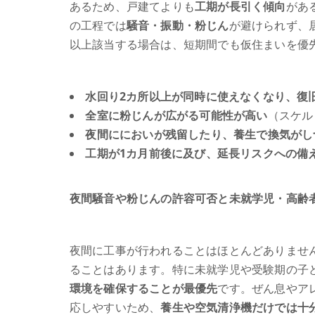
あるため、戸建てよりも
工期が長引く傾向
があ
の工程では
騒音・振動・粉じん
が避けられず、
以上該当する場合は、短期間でも仮住まいを優
水回り2カ所以上が同時に使えなくなり、復旧
全室に粉じんが広がる可能性が高い
（スケル
夜間ににおいが残留したり、養生で換気がし
工期が1カ月前後に及び、延長リスクへの備
夜間騒音や粉じんの許容可否と未就学児・高齢
夜間に工事が行われることはほとんどありませ
ることはあります。特に未就学児や受験期の子
環境を確保することが最優先
です。ぜん息やア
応しやすいため、
養生や空気清浄機だけでは十