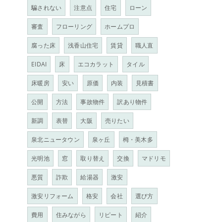
騙されない
注意点
住宅
ローン
審査
フローリング
ホームプロ
腐った床
浅香山住宅
賃貸
職人直
EIDAI
床
エコカラット
タイル
床暖房
安い
原価
内装
見積書
公開
方法
事故物件
訳あり物件
新調
表替
大阪
売りたい
泉北ニュータウン
泉ヶ丘
栂・美木多
光明池
窓
取り替え
交換
マドリモ
悪質
詐欺
給湯器
激安
激安リフォーム
格安
会社
選び方
費用
住みながら
リピート
紹介