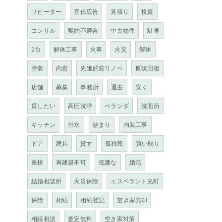
リピーター
宣伝広告
見積り
投資
コンサル
契約不適合
中古物件
駐車
2台
解体工事
火事
火災
解体
塗装
内窓
先進的窓リノベ
原状回復
店舗
募集
事務所
退去
安く
貸したい
高圧洗浄
ベランダ
洗面所
キッチン
排水
詰まり
内装工事
ドア
建具
貸す
孤独死
買い取り
連棟
再建築不可
低廉な
婚活
結婚相談所
火災保険
エスペラント光町
保険
相続
相続登記
空き家売却
相続相談
査定無料
空き家対策