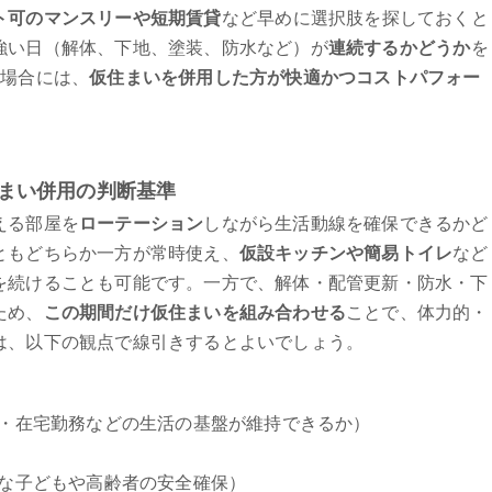
ト可のマンスリーや短期賃貸
など早めに選択肢を探しておくと
強い日（解体、下地、塗装、防水など）が
連続するかどうか
を
く場合には、
仮住まいを併用した方が快適かつコストパフォー
まい併用の判断基準
える部屋を
ローテーション
しながら生活動線を確保できるかど
ともどちらか一方が常時使え、
仮設キッチンや簡易トイレ
など
を続けることも可能です。一方で、解体・配管更新・防水・下
ため、
この期間だけ仮住まいを組み合わせる
ことで、体力的・
は、以下の観点で線引きするとよいでしょう。
・在宅勤務などの生活の基盤が維持できるか）
な子どもや高齢者の安全確保）