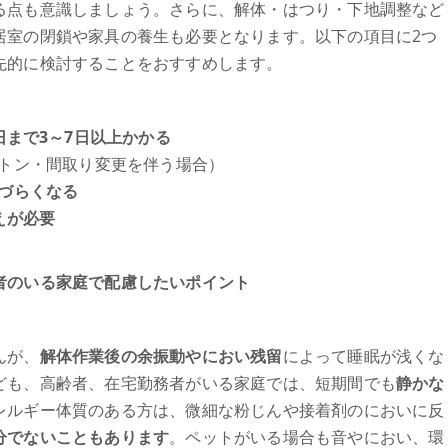
る点も意識しましょう。さらに、解体・はつり・下地調整など
居室の閉鎖や家具の養生も必要となります。以下の項目に2つ
先的に検討することをおすすめします。
まで3～7日以上かかる
トン・間取り変更を伴う場合）
づらくなる
えが必要
者のいる家庭で配慮したいポイント
んが、
解体作業後の余振動やにおい残留
によって睡眠が浅くな
ども、高齢者、在宅勤務者がいる家庭では、短期間でも
静かな
レルギー体質のある方は、微細な粉じんや接着剤のにおいに反
分でないこともあります
。ペットがいる場合も音やにおい、環