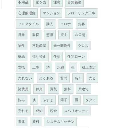
不用品
家を売
注意
告知義務
心理的瑕疵
マンション
フローリング工事
フロアタイル
購入
コロナ
お客
営業
親切
態度
売主
非公開
物件
不動産屋
未公開物件
クロス
ッ
壁紙
張り替え
任意
住宅ローン
支払
工事
堺
水廻
損
机上査定
売れない
よくある
質問
高く
売る
諸費用
仲介
買取
無料
戸建て
悩み
襖
ふすま
障子
畳
タタミ
売れる
成約
税金
スペリオシティ
泉北
資料
システムキッチン