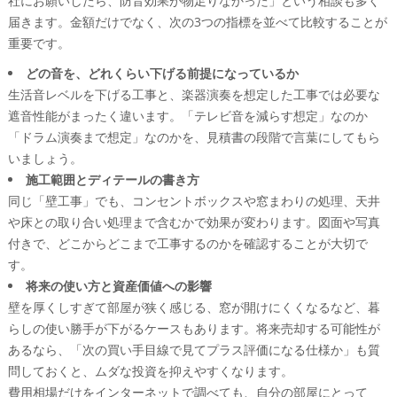
社にお願いしたら、防音効果が物足りなかった」という相談も多く
届きます。金額だけでなく、次の3つの指標を並べて比較することが
重要です。
どの音を、どれくらい下げる前提になっているか
生活音レベルを下げる工事と、楽器演奏を想定した工事では必要な
遮音性能がまったく違います。「テレビ音を減らす想定」なのか
「ドラム演奏まで想定」なのかを、見積書の段階で言葉にしてもら
いましょう。
施工範囲とディテールの書き方
同じ「壁工事」でも、コンセントボックスや窓まわりの処理、天井
や床との取り合い処理まで含むかで効果が変わります。図面や写真
付きで、どこからどこまで工事するのかを確認することが大切で
す。
将来の使い方と資産価値への影響
壁を厚くしすぎて部屋が狭く感じる、窓が開けにくくなるなど、暮
らしの使い勝手が下がるケースもあります。将来売却する可能性が
あるなら、「次の買い手目線で見てプラス評価になる仕様か」も質
問しておくと、ムダな投資を抑えやすくなります。
費用相場だけをインターネットで調べても、自分の部屋にとって