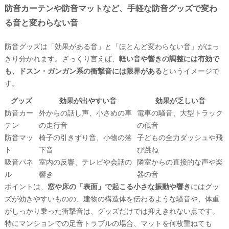
防音カーテンや防音マットなど、手軽な防音グッズで変わ
る音と変わらない音
防音グッズは「効果がある音」と「ほとんど変わらない音」がはっ
きり分かれます。ざっくり言えば、
軽い音や響きの調整には有効で
も、ドスン・ガンガン系の衝撃音には限界がある
というイメージで
す。
グッズ
効果が出やすい音
効果が乏しい音
防音カー
外からの話し声、小さめの車
電車の騒音、大型トラック
テン
の走行音
の低音
防音マッ
椅子の引きずり音、小物の落
子どもの全力ダッシュや飛
ト
下音
び跳ね
吸音パネ
室内の反響、テレビや会話の
隣室からの直接的な声や楽
ル
響き
器の音
ポイントは、
窓や床の「表面」で起こる小さな振動や響き
にはグッ
ズが効きやすいものの、建物の構造体を伝わるような騒音や、体重
がしっかり乗った衝撃音は、グッズだけでは抑えきれない点です。
特にマンションでの足音トラブルの場合、マットを何枚重ねても