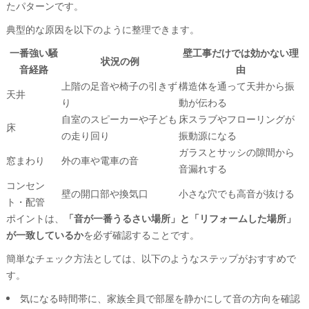
たパターンです。
典型的な原因を以下のように整理できます。
一番強い騒
壁工事だけでは効かない理
状況の例
音経路
由
上階の足音や椅子の引きず
構造体を通って天井から振
天井
り
動が伝わる
自室のスピーカーや子ども
床スラブやフローリングが
床
の走り回り
振動源になる
ガラスとサッシの隙間から
窓まわり
外の車や電車の音
音漏れする
コンセン
壁の開口部や換気口
小さな穴でも高音が抜ける
ト・配管
ポイントは、
「音が一番うるさい場所」と「リフォームした場所」
が一致しているか
を必ず確認することです。
簡単なチェック方法としては、以下のようなステップがおすすめで
す。
気になる時間帯に、家族全員で部屋を静かにして音の方向を確認