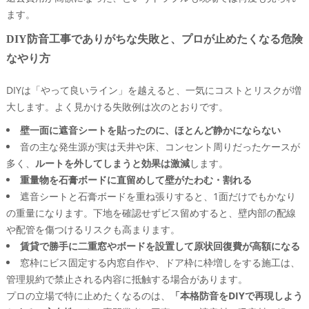
ます。
DIY防音工事でありがちな失敗と、プロが止めたくなる危険
なやり方
DIYは「やって良いライン」を越えると、一気にコストとリスクが増
大します。よく見かける失敗例は次のとおりです。
壁一面に遮音シートを貼ったのに、ほとんど静かにならない
音の主な発生源が実は天井や床、コンセント周りだったケースが
多く、
ルートを外してしまうと効果は激減
します。
重量物を石膏ボードに直留めして壁がたわむ・割れる
遮音シートと石膏ボードを重ね張りすると、1面だけでもかなり
の重量になります。下地を確認せずビス留めすると、壁内部の配線
や配管を傷つけるリスクも高まります。
賃貸で勝手に二重窓やボードを設置して原状回復費が高額になる
窓枠にビス固定する内窓自作や、ドア枠に枠増しをする施工は、
管理規約で禁止される内容に抵触する場合があります。
プロの立場で特に止めたくなるのは、
「本格防音をDIYで再現しよう