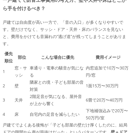
一戸建てで防音工事費用の考え方、壁や天井や床はどこか
ら手を付けるべき？
戸建ては自由度が高い一方で、「音の入口」が多くなりやすいで
す。壁だけでなく、サッシ・ドア・天井・床のバランスを見ない
と、費用をかけても音漏れの“逃げ道”が残ってしまうことがありま
す。
優先
部位
こんな場合に優先
費用イメージ
順位
窓・サ
車通り・電車の騒音が気にな
内窓追加で10万〜30万
1
ッシ
る
円/窓
隣家との境・子ども部屋の音
2
壁
1面15万〜30万円
対策
2階足音が気になる、屋外音
3
天井
6畳で20万〜40万円
が上から響く
下地補強込みで20万〜
4
床
自宅内の足音を減らしたい
50万円/室
戸建てでよくある後悔が「子ども部屋の壁だけ厚くしたのに、結局
ドアの隙間から声が筒抜けだった」というパターンです。
壁＋ドア