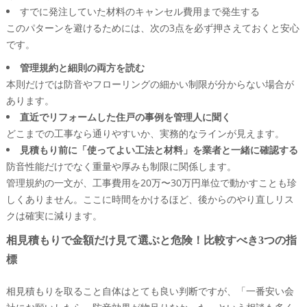
すでに発注していた材料のキャンセル費用まで発生する
このパターンを避けるためには、次の3点を必ず押さえておくと安心
です。
管理規約と細則の両方を読む
本則だけでは防音やフローリングの細かい制限が分からない場合が
あります。
直近でリフォームした住戸の事例を管理人に聞く
どこまでの工事なら通りやすいか、実務的なラインが見えます。
見積もり前に「使ってよい工法と材料」を業者と一緒に確認する
防音性能だけでなく重量や厚みも制限に関係します。
管理規約の一文が、工事費用を20万〜30万円単位で動かすことも珍
しくありません。ここに時間をかけるほど、後からのやり直しリス
クは確実に減ります。
相見積もりで金額だけ見て選ぶと危険！比較すべき3つの指
標
相見積もりを取ること自体はとても良い判断ですが、「一番安い会