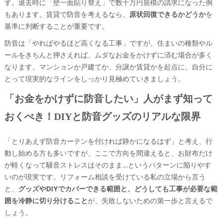
す。退去時に「壁一面貼り替え」で数十万円規模の請求になった例
もあります。賃貸で防音を考えるなら、
原状回復できるかどうか
を
基準に判断することが重要です。
防音は「やればやるほど高くなる工事」ですが、住まいの種類やル
ールをきちんと押さえれば、ムダなお金をかけずに済む場合が多く
なります。マンションか戸建てか、分譲か賃貸かを起点に、自分に
とって現実的なラインをしっかり見極めていきましょう。
「お金をかけずに防音したい」人がまず知って
おくべき！DIYと防音グッズのリアルな限界
「とりあえず防音カーテンを付ければ静かになるはず」と考え、行
動し始める方も多いですが、ここで方向を間違えると、お財布だけ
が軽くなって騒音ストレスはそのまま…というパターンに陥りやす
いのが現実です。リフォーム相談を受けている私の立場から言う
と、
グッズやDIYでカバーできる範囲と、どうしても工事が必要な範
囲を冷静に切り分けること
が、失敗しないための第一歩と言えるで
しょう。