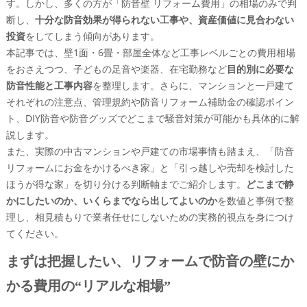
す。しかし、多くの方が「防音壁 リフォーム費用」の相場のみで判
楽器やゲームや在宅勤務など、目的別でみる防音部屋
断し、
十分な防音効果が得られない工事や、資産価値に見合わない
リフォーム費用の目安
投資
をしてしまう傾向があります。
本記事では、壁1面・6畳・部屋全体など工事レベルごとの費用相場
完全防音を目指さないほうが得なパターンと、防音効
をおさえつつ、子どもの足音や楽器、在宅勤務など
目的別に必要な
果の落としどころ
防音性能と工事内容
を整理します。さらに、マンションと一戸建て
マンションと戸建てでここまで違う！防音工事の注意点と
それぞれの注意点、管理規約や防音リフォーム補助金の確認ポイン
費用感
ト、DIY防音や防音グッズでどこまで騒音対策が可能かも具体的に解
マンションの防音リフォーム費用の相場と、管理規約
説します。
でNGになりやすい工事
また、実際の中古マンションや戸建ての市場事情も踏まえ、「防音
一戸建てで防音工事費用の考え方、壁や天井や床はど
リフォームにお金をかけるべき家」と「引っ越しや売却を検討した
こから手を付けるべき？
ほうが得な家」を切り分ける判断軸までご紹介します。
どこまで静
分譲マンションと賃貸でやっていい防音とNGなDIYの
かにしたいのか、いくらまでなら出してよいのか
を数値と事例で整
境界線
理し、相見積もりで業者任せにしないための実務的視点を身につけ
「お金をかけずに防音したい」人がまず知っておくべき！
てください。
DIYと防音グッズのリアルな限界
まずは把握したい、リフォームで防音の壁にか
防音カーテンや防音マットなど、手軽な防音グッズで
変わる音と変わらない音
かる費用の“リアルな相場”
部屋を防音にしたい簡単DIY、賃貸でも許されやすい