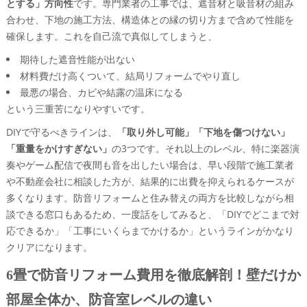
とする」方向性
です。専門業者の工事では、遮音材と吸音材の組み
合わせ、下地の施工方法、構造体との縁の切り方まで含めて性能を
確保します。これを自己流で真似してしまうと、
期待した遮音性能が出ない
材料費だけ高くついて、結局リフォームでやり直し
最悪の場合、カビや結露の温床になる
という三重苦になりやすいです。
DIYで守るべきラインは、
「取り外し可能」「下地を傷つけない」
「重量をかけすぎない」
の3つです。それ以上のレベル、特に楽器演
奏やゲーム配信で夜間も音を出したい場合は、早い段階で施工業者
や不動産会社に相談した方が、結果的に出費を抑えられるケースが
多くなります。防音リフォームと住み替えの両方を比較しながら相
談できる窓口もあるため、一度話をしてみると、「DIYでどこまで対
応できるか」「工事にいくらまでかけるか」というラインがかなり
クリアになります。
6畳で防音リフォーム費用を徹底解剖！壁だけか
部屋全体か、防音室レベルの違い