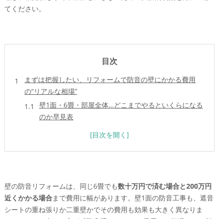
てください。
目次
まずは把握したい、リフォームで防音の壁にかかる費用
の“リアルな相場”
壁1面・6畳・部屋全体…どこまでやるといくらになる
のか早見表
遮音シートと吸音材で二重壁にする工事内容と費用目
安
防音壁リフォームの費用が高く感じる理由と、見積も
り内訳の見抜きポイント
目的別で変わる！防音対策のゴールとリフォーム工事レベ
壁の防音リフォームは、同じ6畳でも
数十万円で済む場合と200万円
ルの選び方
近くかかる場合
まで費用に幅があります。壁1面の防音工事も、遮音
子どもの足音や生活音を抑えたいときのリフォームプ
シートの重ね張りか二重壁かでその費用も効果も大きく異なりま
ラン