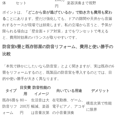
体
セット
楽器演奏まで視野
円
ポイントは、
「どこから音が逃げているか」で効き方も費用も変わ
る
ことにあります。壁だけ強化しても、ドアの隙間や天井から音漏
れするケースが現場では頻発します。私の立場から言うと、予算が
限られる場合は「壁全面＋ドア対策」までをワンセットで考える
と、費用対効果のバランスが取りやすいです。
防音室6畳と既存部屋の防音リフォーム、費用と使い勝手の
比較
「本気で静かにしたいなら防音室」とよく聞きますが、実は既存の6
畳をリフォームするのと、既製品の防音室を導入するのとでは、目
的や使い勝手が大きく異なります。
目安費
防音性能の
タイプ
向いている用途
デメリット
用
イメージ
既存6畳を
80～
生活音は大
在宅勤務、ゲーム、
構造次第で性能
防音リフ
200万
幅減、楽器
電子ピアノ、アコギ
に限界
ォーム
円
は音量次第
の小音量演奏