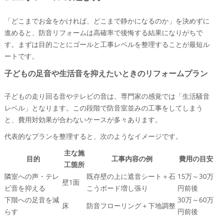
「どこまでお金をかければ、どこまで静かになるのか」を決めずに
進めると、防音リフォームは高確率で後悔する結果になりがちで
す。まずは目的ごとにゴールと工事レベルを整理することが最短ル
ートです。
子どもの足音や生活音を抑えたいときのリフォームプラン
子どもの走り回る音やテレビの音は、専門家の感覚では「生活騒音
レベル」となります。この段階で防音室並みの工事をしてしまう
と、費用対効果が合わないケースが多々あります。
代表的なプランを整理すると、次のようなイメージです。
主な施
目的
工事内容の例
費用の目安
工箇所
隣室への声・テレ
既存壁の上に遮音シート＋石
15万～30万
壁1面
ビ音を抑える
こうボード増し張り
円前後
下階への足音を減
30万～60万
床
防音フローリング＋下地調整
らす
円前後