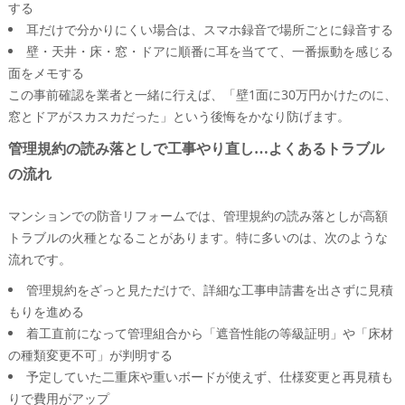
する
耳だけで分かりにくい場合は、スマホ録音で場所ごとに録音する
壁・天井・床・窓・ドアに順番に耳を当てて、一番振動を感じる
面をメモする
この事前確認を業者と一緒に行えば、「壁1面に30万円かけたのに、
窓とドアがスカスカだった」という後悔をかなり防げます。
管理規約の読み落としで工事やり直し…よくあるトラブル
の流れ
マンションでの防音リフォームでは、管理規約の読み落としが高額
トラブルの火種となることがあります。特に多いのは、次のような
流れです。
管理規約をざっと見ただけで、詳細な工事申請書を出さずに見積
もりを進める
着工直前になって管理組合から「遮音性能の等級証明」や「床材
の種類変更不可」が判明する
予定していた二重床や重いボードが使えず、仕様変更と再見積も
りで費用がアップ