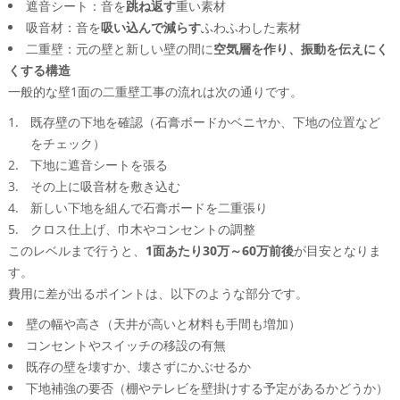
遮音シート：音を
相談の一歩目としてできること
跳ね返す
重い素材
吸音材：音を
吸い込んで減らす
ふわふわした素材
この記事を書いた理由
二重壁：元の壁と新しい壁の間に
空気層を作り、振動を伝えにく
くする構造
一般的な壁1面の二重壁工事の流れは次の通りです。
既存壁の下地を確認（石膏ボードかベニヤか、下地の位置など
をチェック）
下地に遮音シートを張る
その上に吸音材を敷き込む
新しい下地を組んで石膏ボードを二重張り
クロス仕上げ、巾木やコンセントの調整
このレベルまで行うと、
1面あたり30万～60万前後
が目安となりま
す。
費用に差が出るポイントは、以下のような部分です。
壁の幅や高さ（天井が高いと材料も手間も増加）
コンセントやスイッチの移設の有無
既存の壁を壊すか、壊さずにかぶせるか
下地補強の要否（棚やテレビを壁掛けする予定があるかどうか）