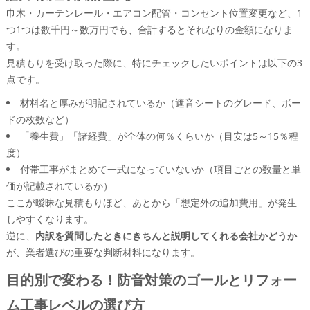
巾木・カーテンレール・エアコン配管・コンセント位置変更など、1
つ1つは数千円～数万円でも、合計するとそれなりの金額になりま
す。
見積もりを受け取った際に、特にチェックしたいポイントは以下の3
点です。
材料名と厚みが明記されているか（遮音シートのグレード、ボー
ドの枚数など）
「養生費」「諸経費」が全体の何％くらいか（目安は5～15％程
度）
付帯工事がまとめて一式になっていないか（項目ごとの数量と単
価が記載されているか）
ここが曖昧な見積もりほど、あとから「想定外の追加費用」が発生
しやすくなります。
逆に、
内訳を質問したときにきちんと説明してくれる会社かどうか
が、業者選びの重要な判断材料になります。
目的別で変わる！防音対策のゴールとリフォー
ム工事レベルの選び方