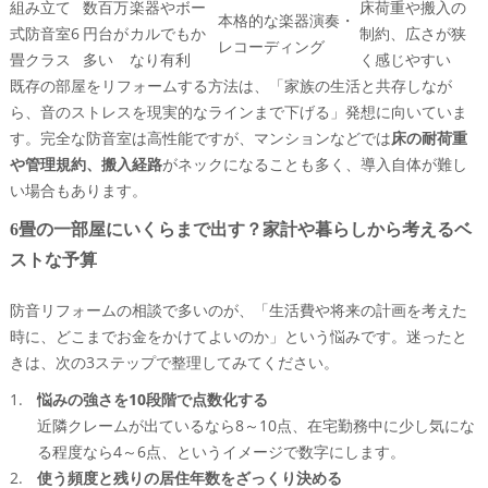
組み立て
数百万
楽器やボー
床荷重や搬入の
本格的な楽器演奏・
式防音室6
円台が
カルでもか
制約、広さが狭
レコーディング
畳クラス
多い
なり有利
く感じやすい
既存の部屋をリフォームする方法は、「家族の生活と共存しなが
ら、音のストレスを現実的なラインまで下げる」発想に向いていま
す。完全な防音室は高性能ですが、マンションなどでは
床の耐荷重
や管理規約、搬入経路
がネックになることも多く、導入自体が難し
い場合もあります。
6畳の一部屋にいくらまで出す？家計や暮らしから考えるベ
ストな予算
防音リフォームの相談で多いのが、「生活費や将来の計画を考えた
時に、どこまでお金をかけてよいのか」という悩みです。迷ったと
きは、次の3ステップで整理してみてください。
悩みの強さを10段階で点数化する
近隣クレームが出ているなら8～10点、在宅勤務中に少し気にな
る程度なら4～6点、というイメージで数字にします。
使う頻度と残りの居住年数をざっくり決める