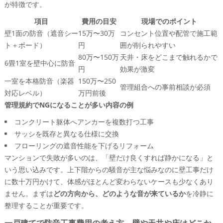
が特徴です。
項目
費用の目安
現場でのポイント
壁1面の防音（遮音シー
15万〜30万
コンセント位置や配管で施工範
ト＋ボード）
円
囲が削られやすい
80万〜150万
天井・床をどこまで触れるかで
6畳1室を壁中心に防音
円
効果が激変
一室を本格防音（楽器
150万〜250
管理組合への事前相談が必須
対応レベル）
万円前後
管理規約でNGになることが多い内容の例
コンクリート躯体へアンカーを複数打つ工事
サッシを既存と異なる仕様に交換
フローリングの遮音性能を下げるリフォーム
マンションで失敗が多いのは、「壁だけ良くすれば静かになる」と
いう思い込みです。上下階からの騒音が主な悩みなのに壁工事だけ
に数十万円かけて、体感がほとんど変わらないケースも少なくあり
ません。まずは
どの方向から、どのような音が来ているか
を冷静に
整理することが重要です。