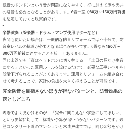
低音のドンドンという音が問題になりやすく、壁に加えて床や天井
の遮音も必要となることがあります。6畳一室で
80万～150万円前後
を想定しておくと現実的です。
楽器演奏（管楽器・ドラム・アンプ使用ギターなど）
夜間も使いたい場合は、一般的な防音リフォームでは不十分で、防
音室レベルの構造が必要となる場合が多いです。6畳なら
150万～
300万円前後
に達することも珍しくありません。
同じ楽器でも「夜はヘッドホンに切り替える」「土日の昼だけ生音
にする」といった運用ルールを設けるだけで、必要な工事レベルを1
段階下げられることがよくあります。運用とリフォームを組み合わ
せて考えることで、家計の負担を大きく抑えることが可能です。
完全防音を目指さないほうが得なパターンと、防音効果の
落としどころ
現場でよく見かけるのが、「完全に聞こえない状態にしてほしい」
という要望に対して、構造や予算が追いつかないパターンです。鉄
筋コンクリート造のマンションと木造戸建てでは、同じ金額をかけ