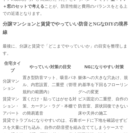
＋窓のセットで考える
ことが、防音性能と費用のバランスをとる上
での近道となります。
分譲マンションと賃貸でやっていい防音とNGなDIYの境界
線
最後に、分譲と賃貸で「どこまでやっていいか」の目安を整理しま
す。
住宅タイ
やっていい対策の目安
NGになりやすい対策
プ
置き型防音マット、吸音パネ
躯体への大きな穴あけ、規
分譲マン
ル、内窓設置、二重壁（管理
約基準を下回るフローリン
ション
規約の範囲内）
グへの変更
賃貸マン
置くだけ・貼ってはがせる対
ビス固定の二重壁、自作の
ション・
策、カーテン・ラグ・本棚で
防音室、原状回復できない
アパート
の簡易遮音
床や天井の施工
賃貸でトラブルになりやすいのは、石膏ボードに下地を確認せずビ
スを大量に打ち込み、自作の防音壁を組み立ててしまうケースで