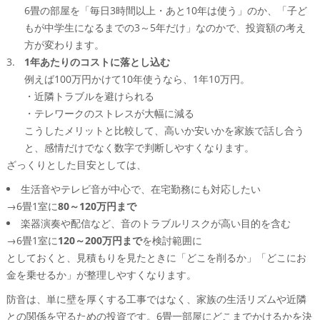
6畳の部屋を「毎日3時間以上・あと10年は使う」のか、「子ど
もが中学生になるまでの3～5年だけ」なのかで、投資額の考え
方が変わります。
1年あたりのコストに落とし込む
例えば100万円かけて10年使うなら、1年10万円。
・近隣トラブルを避けられる
・テレワークのストレスが大幅に減る
こうしたメリットと比較して、高いか安いかを家族で話し合う
と、感情だけでなく数字で判断しやすくなります。
ざっくりとした目安としては、
生活音やテレビ音が中心で、在宅勤務にも対応したい
→6畳1室に
80～120万円まで
楽器演奏や配信など、音のトラブルリスクが高い目的を含む
→6畳1室に
120～200万円まで
を検討範囲に
としておくと、見積もりを見たときに「どこを削るか」「どこにお
金を乗せるか」が整理しやすくなります。
防音は、単に壁を厚くする工事ではなく、家族の生活リズムや近隣
との関係を守るための投資です。6畳一部屋にどこまでかけるかを決