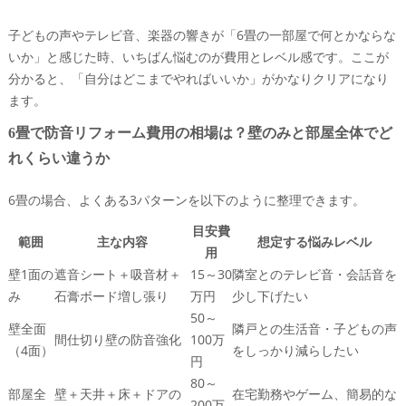
子どもの声やテレビ音、楽器の響きが「6畳の一部屋で何とかならな
いか」と感じた時、いちばん悩むのが費用とレベル感です。ここが
分かると、「自分はどこまでやればいいか」がかなりクリアになり
ます。
6畳で防音リフォーム費用の相場は？壁のみと部屋全体でど
れくらい違うか
6畳の場合、よくある3パターンを以下のように整理できます。
目安費
範囲
主な内容
想定する悩みレベル
用
壁1面の
遮音シート＋吸音材＋
15～30
隣室とのテレビ音・会話音を
み
石膏ボード増し張り
万円
少し下げたい
50～
壁全面
隣戸との生活音・子どもの声
間仕切り壁の防音強化
100万
（4面）
をしっかり減らしたい
円
80～
部屋全
壁＋天井＋床＋ドアの
在宅勤務やゲーム、簡易的な
200万