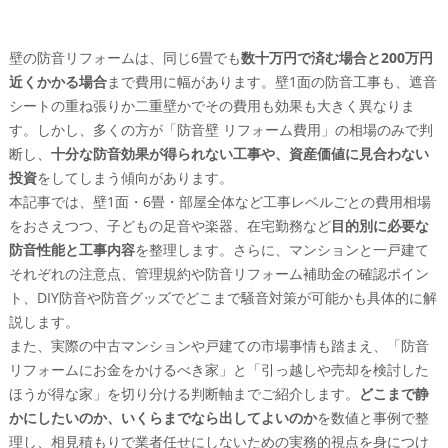
壁の防音リフォームは、同じ6畳でも
数十万円で済む場合と200万円
近くかかる場合
まで費用に幅があります。壁1面の防音工事も、遮音
シートの重ね張りか二重壁かでその費用も効果も大きく異なりま
す。しかし、多くの方が「防音壁 リフォーム費用」の相場のみで判
断し、
十分な防音効果が得られない工事や、資産価値に見合わない
投資
をしてしまう傾向があります。
本記事では、壁1面・6畳・部屋全体など工事レベルごとの費用相場
をおさえつつ、子どもの足音や楽器、在宅勤務など
目的別に必要な
防音性能と工事内容
を整理します。さらに、マンションと一戸建て
それぞれの注意点、管理規約や防音リフォーム補助金の確認ポイン
ト、DIY防音や防音グッズでどこまで騒音対策が可能かも具体的に解
説します。
また、実際の中古マンションや戸建ての市場事情も踏まえ、「防音
リフォームにお金をかけるべき家」と「引っ越しや売却を検討した
ほうが得な家」を切り分ける判断軸までご紹介します。
どこまで静
かにしたいのか、いくらまでなら出してよいのか
を数値と事例で整
理し、相見積もりで業者任せにしないための実務的視点を身につけ