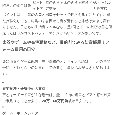
壁＋床
壁の遮音＋床の遮音＋防音ド
60万～120
隣戸との総合対策
＋ドア
ア交換
万円前後
ポイントは、
「音の入口と出口をセットで押さえる」こと
です。壁
だけ強化しても、建具のすき間から音が漏れると体感は大きく変わ
りません。子どもの生活音レベルなら、壁1面とドアの気密改善を優
先したほうがコストパフォーマンスが高いケースが多いです。
楽器やゲームや在宅勤務など、目的別でみる防音部屋リフ
ォーム費用の目安
楽器演奏やゲーム配信、在宅勤務のオンライン会議は、「どの時間
帯に、どれくらいの音量か」で必要な工事レベルが大きく変わりま
す。
在宅勤務・会議中心の書斎
声とキーボード音が主な場合は、壁1～2面の遮音とドア・窓の対策
で事足りることが多く、
20万～60万円前後
が目安です。
ゲーム・ホームシアター