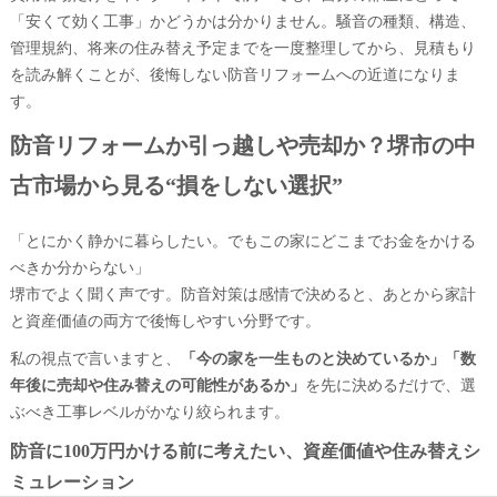
「安くて効く工事」かどうかは分かりません。騒音の種類、構造、
管理規約、将来の住み替え予定までを一度整理してから、見積もり
を読み解くことが、後悔しない防音リフォームへの近道になりま
す。
防音リフォームか引っ越しや売却か？堺市の中
古市場から見る“損をしない選択”
「とにかく静かに暮らしたい。でもこの家にどこまでお金をかける
べきか分からない」
堺市でよく聞く声です。防音対策は感情で決めると、あとから家計
と資産価値の両方で後悔しやすい分野です。
私の視点で言いますと、
「今の家を一生ものと決めているか」「数
年後に売却や住み替えの可能性があるか」
を先に決めるだけで、選
ぶべき工事レベルがかなり絞られます。
防音に100万円かける前に考えたい、資産価値や住み替えシ
ミュレーション