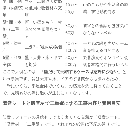
壁1面・標
壁を一度開けて断熱
相見積もりで金額だけ見て選ぶと危険！比較すべき3
15万～
声のこもりや生活音の軽
準（内部充
材兼用の吸音材を充
つの指標
35万
減、在宅勤務向き
填）
填
防音リフォームか引っ越しや売却か？堺市の中古市場から
壁1面・本
新しい壁をもう一枚
30万～
隣室との会話がほぼ気に
見る“損をしない選択”
格（二重
立てて空気層をつく
60万
ならないレベル
防音に100万円かける前に考えたい、資産価値や住み
壁）
る
替えシミュレーション
6畳・壁中
40万～
子どもの騒ぎ声やゲーム
主要2～3面のみ防音
心
堺市の戸建てとマンションで、防音リフォームに向く
100万
音を抑える目的向き
6畳・部屋
家・向かない家を解説
壁・天井・床・ドア
80万～
楽器演奏やオンライン会
全体
も対策
200万
議を本格的に行うレベル
防音リフォーム補助金や助成金の確認と、住み替えと
ここで大切なのは、
「壁だけで完結するケースは意外に少ない」
と
のトータルコスト比較
いう事実です。音は天井や床、ドアのすき間からも漏れるため、
堺市で防音リフォームと不動産の相談を両方できる！バラ
「壁にいくら、部屋全体でいくら」の感覚を先に持っておくこと
ンス重視の強み
で、見積もりの際に迷いが生じにくくなります。
防音対策とリフォームと売却を一緒に考えることで無
駄な工事を避ける理由
遮音シートと吸音材で二重壁にする工事内容と費用目安
防音にいくらかけるべきかを一緒に整理できる！相談
防音リフォームの見積もりでよく出てくる言葉が「遮音シート」
の進め方イメージ
「吸音材」「二重壁」です。それぞれの役割は下記の通りです。
堺市中区周辺で「まずは状況を聞いてみたい」人へ、