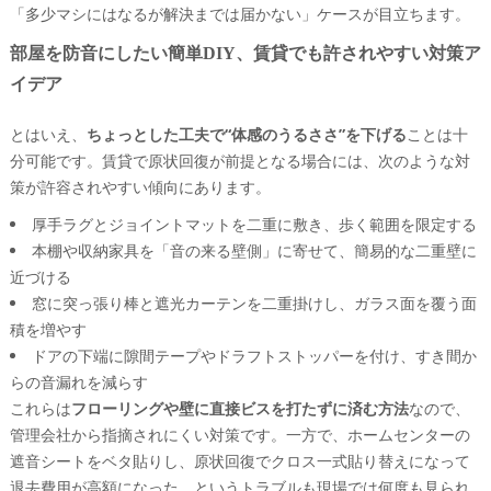
「多少マシにはなるが解決までは届かない」ケースが目立ちます。
部屋を防音にしたい簡単DIY、賃貸でも許されやすい対策ア
イデア
とはいえ、
ちょっとした工夫で“体感のうるささ”を下げる
ことは十
分可能です。賃貸で原状回復が前提となる場合には、次のような対
策が許容されやすい傾向にあります。
厚手ラグとジョイントマットを二重に敷き、歩く範囲を限定する
本棚や収納家具を「音の来る壁側」に寄せて、簡易的な二重壁に
近づける
窓に突っ張り棒と遮光カーテンを二重掛けし、ガラス面を覆う面
積を増やす
ドアの下端に隙間テープやドラフトストッパーを付け、すき間か
らの音漏れを減らす
これらは
フローリングや壁に直接ビスを打たずに済む方法
なので、
管理会社から指摘されにくい対策です。一方で、ホームセンターの
遮音シートをベタ貼りし、原状回復でクロス一式貼り替えになって
退去費用が高額になった、というトラブルも現場では何度も見られ