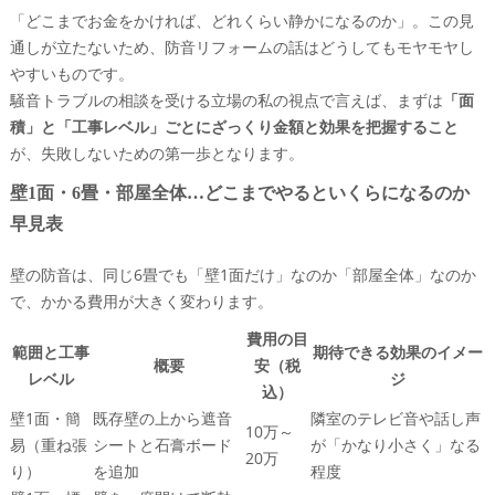
「どこまでお金をかければ、どれくらい静かになるのか」。この見
対策アイデア
通しが立たないため、防音リフォームの話はどうしてもモヤモヤし
DIY防音工事でありがちな失敗と、プロが止めたくな
やすいものです。
る危険なやり方
騒音トラブルの相談を受ける立場の私の視点で言えば、まずは
「面
6畳で防音リフォーム費用を徹底解剖！壁だけか部屋全体
積」と「工事レベル」ごとにざっくり金額と効果を把握すること
か、防音室レベルの違い
が、失敗しないための第一歩となります。
6畳で防音リフォーム費用の相場は？壁のみと部屋全
体でどれくらい違うか
壁1面・6畳・部屋全体…どこまでやるといくらになるのか
防音室6畳と既存部屋の防音リフォーム、費用と使い
早見表
勝手の比較
壁の防音は、同じ6畳でも「壁1面だけ」なのか「部屋全体」なのか
6畳の一部屋にいくらまで出す？家計や暮らしから考
で、かかる費用が大きく変わります。
えるベストな予算
実例から学ぶ！防音リフォームの落とし穴と後悔しないた
費用の目
範囲と工事
期待できる効果のイメー
めのポイント
概要
安（税
レベル
ジ
込）
壁だけ防音しても静かにならなかった相談事例と、原
壁1面・簡
既存壁の上から遮音
隣室のテレビ音や話し声
因箇所の見抜き方
10万～
易（重ね張
シートと石膏ボード
が「かなり小さく」なる
管理規約の読み落としで工事やり直し…よくあるトラ
20万
り）
を追加
程度
ブルの流れ